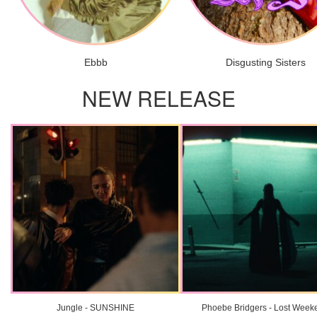
Ebbb
Disgusting Sisters
NEW RELEASE
Jungle - SUNSHINE
Phoebe Bridgers - Lost Week