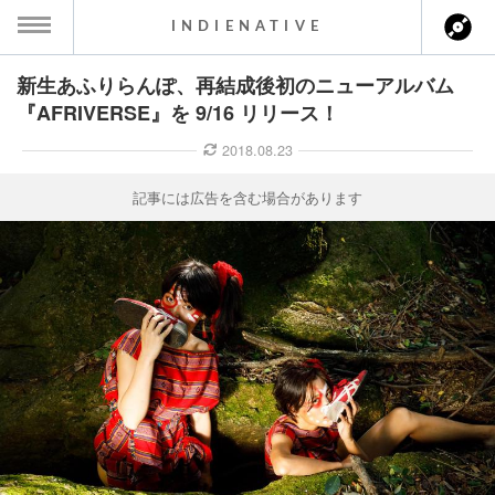
INDIENATIVE
新生あふりらんぽ、再結成後初のニューアルバム
MENU
『AFRIVERSE』を 9/16 リリース！
ース一覧
2018.08.23
ース情報
記事には広告を含む場合があります
ント情報
のアーティスト
ーカマー
ッション
ウト