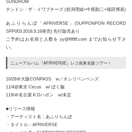
SUNDRUM
チンドン・ザ・イワブチーズ (岩渕理緒+中尾勘二+堀田博喜)
あふりらんぽ「AFRIVERSE」(SUPPONPON RECORD
SPP003 2018.9.16発売) 先行販売あり
ご予約はお名前と人数を yy@ftftftf.com までお知らせ下さ
い。
ニューアルバム『AFRIVERSE』レコ発東名阪ツアー！
10/28＠大阪CONPASS w／オシリペンペンズ
11/4@東京 Circus w/ ぼく脳
11/6＠名古屋 K.Dハポン w/未定
■リリース情報
・アーティスト名：あふりらんぽ
・タイトル：AFRIVERSE