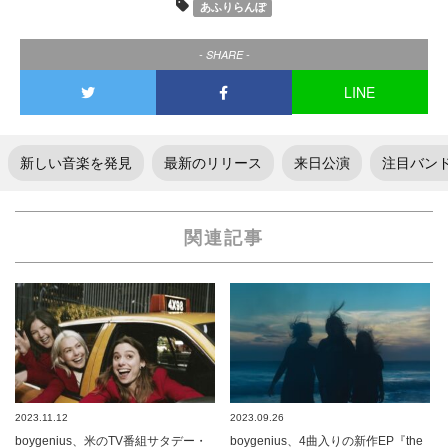
あふりらんぽ
- SHARE -
LINE
新しい音楽を発見
最新のリリース
来日公演
注目バン
関連記事
2023.11.12
2023.09.26
boygenius、米のTV番組サタデー・
boygenius、4曲入りの新作EP『the