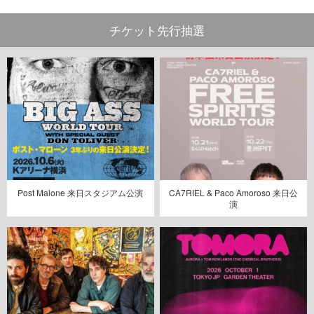
チケット先行抽選
Post Malone 来日スタジアム公演
CA7RIEL & Paco Amoroso 来日公
演