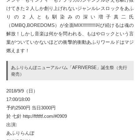
けてきた２人しか創り上げれないジャンルレスロックをあふ
りの２人とも馴染みの深い増子真二氏
（DMBQ,BOREDOMS）が全面MIX!!!!!!!!!!叫び続けるは魂の
解放！しかし音楽は何かを問われる、もはやロックという言
葉がついていかないほどの衝撃的衝動あふりワールドはマジ
燃えます！
あふりらんぽニューアルバム「AFRIVERSE」誕生祭（先行
発売）
2018/9/9（日）
17:00/18:00
予約2500円 当日3000円
於 七針 http://ftftftf.com/#0909
出演:
あふりらんぽ