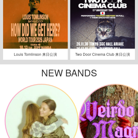
Louis Tomlinson 来日公演
Two Door Cinema Club 来日公演
NEW BANDS