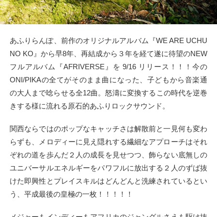
タクト
OW SOCIAL
あふりらんぽ、前作のオリジナルアルバム『WE ARE UCHU
NO KO』から早8年、再結成から３年を経て遂に待望のNEW
Twitter
フルアルバム『AFRIVERSE』を 9/16 リリース！！！今の
ONI/PIKAの全てがそのまま曲になった、子どもから音楽通
Facebook
の大人まで唸らせる全12曲。怒濤に変換するこの時代を逆巻
きする様に流れる原石的あふりロックサウンド。
instagram
関西ならではのポップなキャッチさは解散前と一見何も変わ
Tumblr
らずも、メロディーに見え隠れする繊細なアプローチはそれ
ぞれの道を歩んだ２人の成長を見せつつ、飾らない底無しの
Soundcloud
ユニバーサルエネルギーをパワフルに放出する２人のずば抜
けた即興性とプレイスキルはどんどんと洗練されているとい
Back to indienative
う、平成最後の皇極の一枚！！！！！
メジャーもインディーもアフリカのジャングルさえも駆け抜