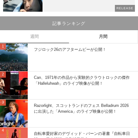
RELEASE
記事ランキング
週間
月間
フジロック26のアフタームビーが公開！
Can、1971年の作品から実験的クラウトロックの傑作
「Halleluhwah」のライブ映像が公開！
Razorlight、スコットランドのフェス Belladrum 2026
に出演した「America」のライブ映像が公開！
自転車愛好家のデヴィッド・バーンの著書『自転車日