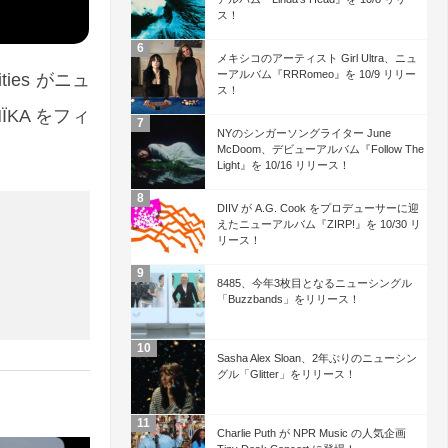
ス！
メキシコのアーティスト Girl Ultra、ニュ
ーアルバム『RRRomeo』を 10/9 リリー
ies がニュ
ス！
KA をフィ
NYのシンガーソングライター June
McDoom、デビューアルバム『Follow The
Light』を 10/16 リリース！
DIIV が A.G. Cook をプロデューサーに迎
えたニューアルバム『ZIRP!』を 10/30 リ
リース！
8485、今年3枚目となるニューシングル
「Buzzbands」をリリース！
Sasha Alex Sloan、2年ぶりのニューシン
グル「Glitter」をリリース！
Charlie Puth が NPR Music の人気企画