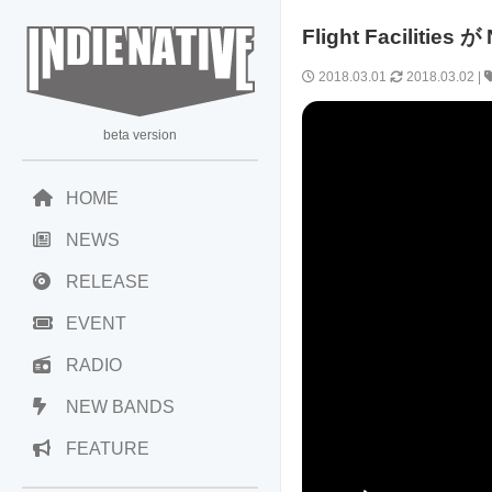
Flight Facili
2018.03.01
2018.03.02
|
beta version
HOME
NEWS
RELEASE
EVENT
RADIO
NEW BANDS
FEATURE