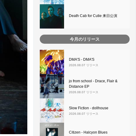
Death Cab for Cutie 来日公演
今月のリリース
DMA'S - DMA'S
2026.08.07 リリース
jo from school - Drace, Flair &
Distance EP
2026.08.07 リリース
Slow Fiction - dollhouse
2026.08.07 リリース
Citizen - Halcyon Blues