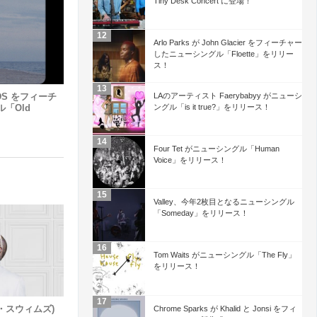
Tiny Desk Concert に登場！
Arlo Parks が John Glacier をフィーチャー
したニューシングル「Floette」をリリー
ス！
ODS をフィーチ
LAのアーティスト Faerybabyy がニューシ
「Old
ングル「is it true?」をリリース！
Four Tet がニューシングル「Human
Voice」をリリース！
Valley、今年2枚目となるニューシングル
「Someday」をリリース！
Tom Waits がニューシングル「The Fly」
をリリース！
ディ・スウィムズ)
Chrome Sparks が Khalid と Jonsi をフィ