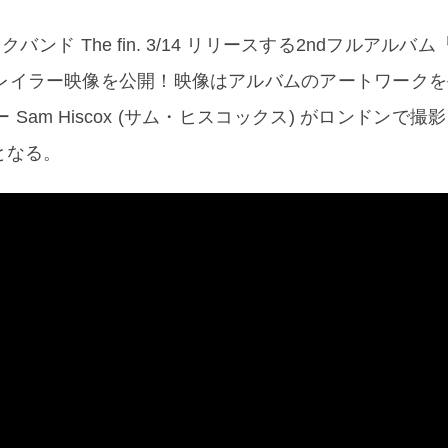
ンド The fin. 3/14 リリースする2ndフルアルバム『
レイラー映像を公開！映像はアルバムのアートワークを
Sam Hiscox (サム・ヒスコックス) がロンドンで撮
となる。