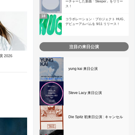
ーチャーした新曲「Sleeper」をリリー
ス！
コラボレーション・プロジェクト HUG、
デビューアルバムを 9/11 リリース！
注目の来日公演
演 2026
yung kai 来日公演
Steve Lacy 来日公演
Die Spitz 初来日公演 : キャンセル