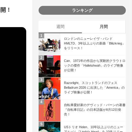
V公開！
ランキング
週間
月間
ロンドンのニューレイヴ・バンド
HMLTD、3年以上ぶりの新曲「Blitzkrieg」
をリリース！
Can、1971年の作品から実験的クラウトロ
ックの傑作「Halleluhwah」のライブ映像
が公開！
Razorlight、スコットランドのフェス
Belladrum 2026 に出演した「America」の
ライブ映像が公開！
自転車愛好家のデヴィッド・バーンの著書
『自転車日記』の日本語版が8月12日発
売！
USトリオ Helen、10年以上ぶりのニュー
アルバム『Linda's Head』を 10/8 リリー