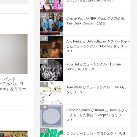
ングル「is it true?」をリリース！
Charlie Puth が NPR Music の人気企画
Tiny Desk Concert に登場！
Arlo Parks が John Glacier をフィーチャー
したニューシングル「Floette」をリリー
ス！
Four Tet がニューシングル「Human
Voice」をリリース！
プ・バンド
ニューアルバム『I
Tom Waits がニューシングル「The Fly」
nymore』をリリー
をリリース！
Chrome Sparks が Khalid と Jonsi をフィ
ーチャーした新曲「Sleeper」をリリー
ス！
コラボレーション・プロジェクト HUG、