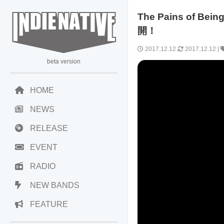
The Pains of 
開！
2017.12.12
2017.12.12
|
beta version
HOME
NEWS
RELEASE
EVENT
RADIO
NEW BANDS
FEATURE