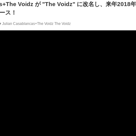
ncas+The Voidz が "The Voidz" に改名し、来年20
ース！
Julian Casablancas+The Voidz
The Voidz