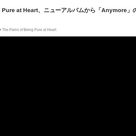
Being Pure at Heart、ニューアルバムから「Anymor
The Pains of Being Pure at Heart