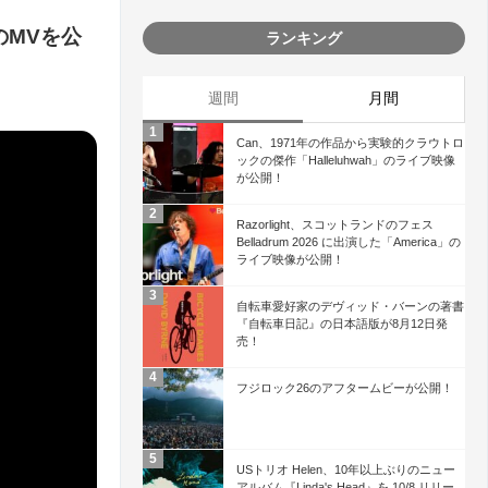
e」のMVを公
ランキング
週間
月間
Can、1971年の作品から実験的クラウトロ
ックの傑作「Halleluhwah」のライブ映像
が公開！
Razorlight、スコットランドのフェス
Belladrum 2026 に出演した「America」の
ライブ映像が公開！
自転車愛好家のデヴィッド・バーンの著書
『自転車日記』の日本語版が8月12日発
売！
フジロック26のアフタームビーが公開！
USトリオ Helen、10年以上ぶりのニュー
アルバム『Linda's Head』を 10/8 リリー