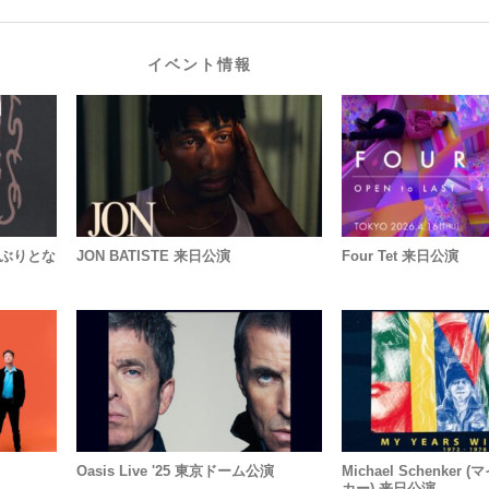
イベント情報
13年ぶりとな
JON BATISTE 来日公演
Four Tet 来日公演
Oasis Live '25 東京ドーム公演
Michael Schenke
カー) 来日公演