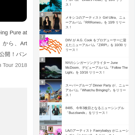
ス！
メキシコのアーティスト Girl Ultra、ニュ
ーアルバム『RRRomeo』を 10/9 リリー
ス！
Pure at
DIIV が A.G. Cook をプロデューサーに迎
』から、Art
えたニューアルバム『ZIRP!』を 10/30 リ
リース！
を公開！バン
NYのシンガーソングライター June
n Tour 2018
McDoom、デビューアルバム『Follow The
Light』を 10/16 リリース！
スーパーグループ Dinner Party が、ニュー
アルバム『Whatchu Bringing?』をリリー
ス！
8485、今年3枚目となるニューシングル
「Buzzbands」をリリース！
LAのアーティスト Faerybabyy がニューシ