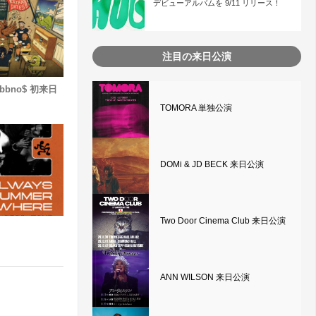
デビューアルバムを 9/11 リリース！
注目の来日公演
bno$ 初来日
TOMORA 単独公演
DOMi & JD BECK 来日公演
Two Door Cinema Club 来日公演
ANN WILSON 来日公演