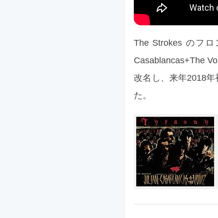
The Strokes
Casablancas+Th
改名し、来年201
た。