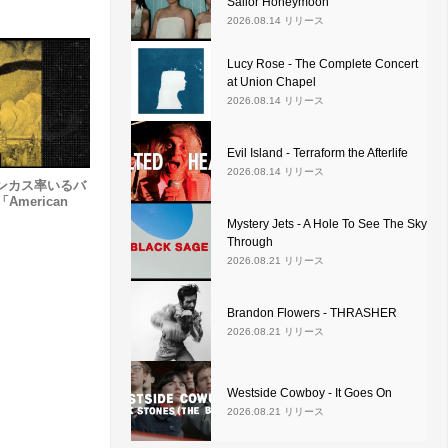
Sailor Honeymoon
2026.08.14 リリース
Lucy Rose - The Complete Concert
at Union Chapel
2026.08.14 リリース
Evil Island - Terraform the Afterlife
2026.08.14 リリース
ンカス率いるバ
「American
Mystery Jets - A Hole To See The Sky
Through
2026.08.21 リリース
Brandon Flowers - THRASHER
2026.08.21 リリース
Westside Cowboy - It Goes On
2026.08.21 リリース