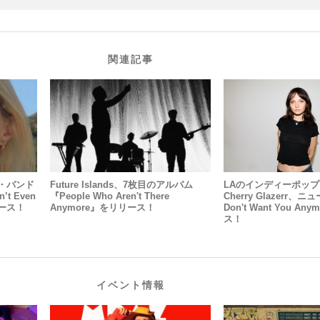
関連記事
・バンド
Future Islands、7枚目のアルバム
LAのインディーポッ
’t Even
『People Who Aren't There
Cherry Glazerr、
リース！
Anymore』をリリース！
Don't Want You A
ス！
イベント情報