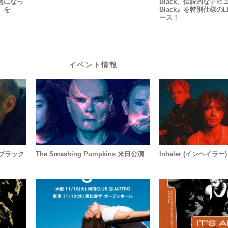
、廃盤になっ
Black、伝説的なデビュ
d』を
Black』を特別仕様のLP
ース！
イベント情報
ッチブラック
The Smashing Pumpkins 来日公演
Inhaler (インヘイラ