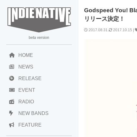
Godspeed You! 
リリース決定！
2017.08.31
2017.10.15
|
beta version
HOME
NEWS
RELEASE
EVENT
RADIO
NEW BANDS
FEATURE