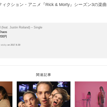
クション・アニメ『Rick & Morty』シーズン3の楽
d (feat. Justin Roiland) – Single
Chaos
200円
h
sticky
on 2017.8.30
関連記事