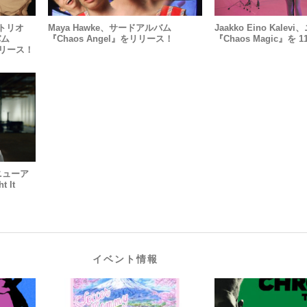
トリオ
Maya Hawke、サードアルバム
Jaakko Eino Kal
バム
『Chaos Angel』をリリース！
『Chaos Magic』を 
をリリース！
のニューア
t It
イベント情報