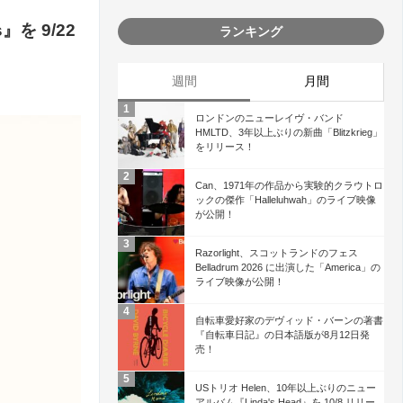
s』を 9/22
ランキング
週間
月間
ロンドンのニューレイヴ・バンド
HMLTD、3年以上ぶりの新曲「Blitzkrieg」
をリリース！
Can、1971年の作品から実験的クラウトロ
ックの傑作「Halleluhwah」のライブ映像
が公開！
Razorlight、スコットランドのフェス
Belladrum 2026 に出演した「America」の
ライブ映像が公開！
自転車愛好家のデヴィッド・バーンの著書
『自転車日記』の日本語版が8月12日発
売！
USトリオ Helen、10年以上ぶりのニュー
アルバム『Linda's Head』を 10/8 リリー