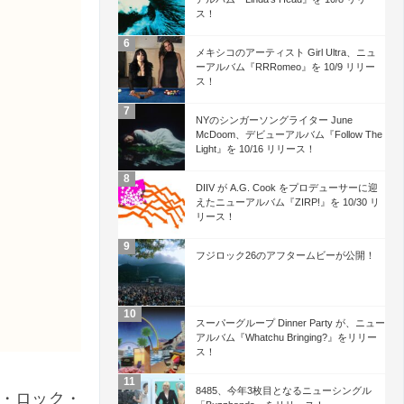
ス！
メキシコのアーティスト Girl Ultra、ニュ
ーアルバム『RRRomeo』を 10/9 リリー
ス！
NYのシンガーソングライター June
McDoom、デビューアルバム『Follow The
Light』を 10/16 リリース！
DIIV が A.G. Cook をプロデューサーに迎
えたニューアルバム『ZIRP!』を 10/30 リ
リース！
フジロック26のアフタームビーが公開！
スーパーグループ Dinner Party が、ニュー
アルバム『Whatchu Bringing?』をリリー
ス！
8485、今年3枚目となるニューシングル
・ロック・