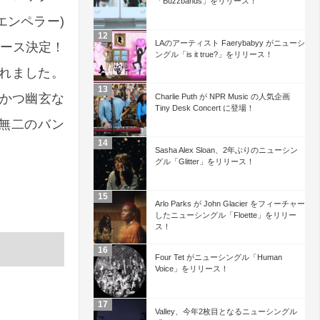
「Buzzbands」をリリース！
ク・エンペラー)
LAのアーティスト Faerybabyy がニューシ
リリース決定！
ングル「is it true?」をリリース！
れました。
かつ幽玄な
Charlie Puth が NPR Music の人気企画
Tiny Desk Concert に登場！
無二のバン
Sasha Alex Sloan、2年ぶりのニューシン
グル「Glitter」をリリース！
Arlo Parks が John Glacier をフィーチャー
したニューシングル「Floette」をリリー
ス！
Four Tet がニューシングル「Human
Voice」をリリース！
Valley、今年2枚目となるニューシングル