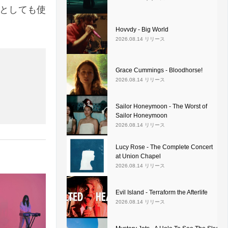
曲としても使
Hovvdy - Big World
2026.08.14 リリース
Grace Cummings - Bloodhorse!
2026.08.14 リリース
Sailor Honeymoon - The Worst of
Sailor Honeymoon
2026.08.14 リリース
Lucy Rose - The Complete Concert
at Union Chapel
2026.08.14 リリース
Evil Island - Terraform the Afterlife
2026.08.14 リリース