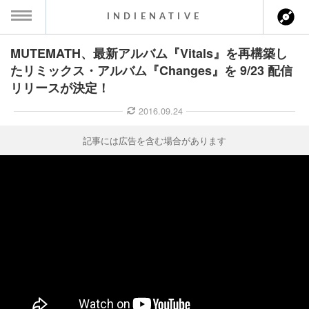
INDIENATIVE
MUTEMATH、最新アルバム『Vitals』を再構築し
MENU
たリミックス・アルバム『Changes』を 9/23 配信
リリースが決定！
ース一覧
2016.09.24
ース情報
記事には広告を含む場合があります
ント情報
のアーティスト
ーカマー
ッション
ウト