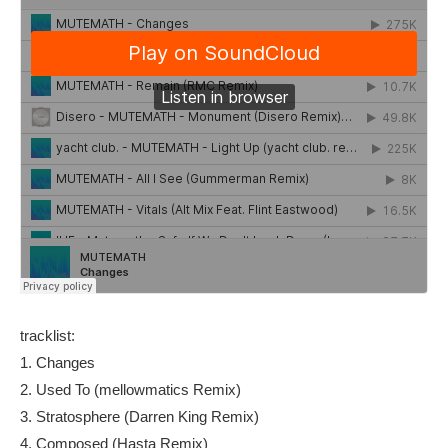
tracklist:
1. Changes
2. Used To (mellowmatics Remix)
3. Stratosphere (Darren King Remix)
4. Composed (Hasta Remix)