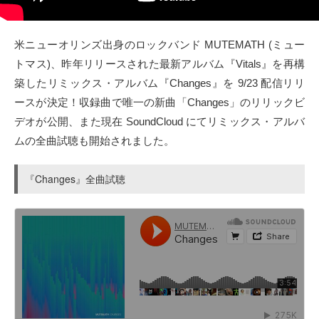
タクト
米ニューオリンズ出身のロックバンド MUTEMATH (ミュー
OW SOCIAL
トマス)、昨年リリースされた最新アルバム『Vitals』を再構
築したリミックス・アルバム『Changes』を 9/23 配信リリ
Twitter
ースが決定！収録曲で唯一の新曲「Changes」のリリックビ
デオが公開、また現在 SoundCloud にてリミックス・アルバ
Facebook
ムの全曲試聴も開始されました。
instagram
『Changes』全曲試聴
Tumblr
Soundcloud
Back to indienative