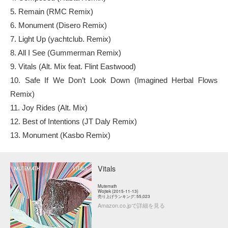
5. Remain (RMC Remix)
6. Monument (Disero Remix)
7. Light Up (yachtclub. Remix)
8. All I See (Gummerman Remix)
9. Vitals (Alt. Mix feat. Flint Eastwood)
10. Safe If We Don’t Look Down (Imagined Herbal Flows
Remix)
11. Joy Rides (Alt. Mix)
12. Best of Intentions (JT Daly Remix)
13. Monument (Kasbo Remix)
Vitals
Mutemath
Wojtek (2015-11-13)
売り上げランキング: 55,023
Amazon.co.jpで詳細を見る