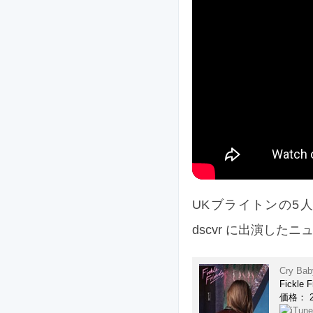
UKブライトンの5人組
dscvr に出演した
Cry Bab
Fickle F
価格： 