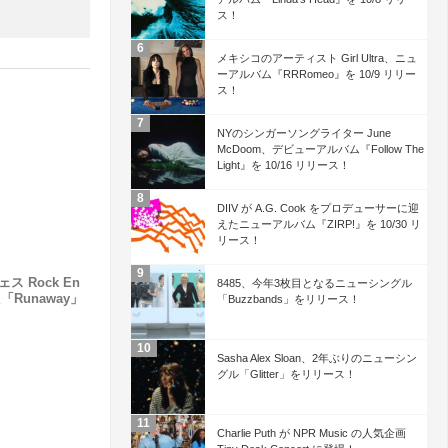
ス！
メキシコのアーティスト Girl Ultra、ニュ
ーアルバム『RRRomeo』を 10/9 リリー
ス！
NYのシンガーソングライター June
McDoom、デビューアルバム『Follow The
Light』を 10/16 リリース！
DIIV が A.G. Cook をプロデューサーに迎
えたニューアルバム『ZIRP!』を 10/30 リ
リース！
ス Rock En
8485、今年3枚目となるニューシングル
た「Runaway」
「Buzzbands」をリリース！
Sasha Alex Sloan、2年ぶりのニューシン
グル「Glitter」をリリース！
Charlie Puth が NPR Music の人気企画