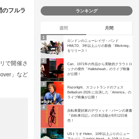
0分間のフルラ
ランキング
週間
月間
ロンドンのニューレイヴ・バンド
HMLTD、3年以上ぶりの新曲「Blitzkrieg」
をリリース！
パリで開催さ
Can、1971年の作品から実験的クラウトロ
ックの傑作「Halleluhwah」のライブ映像
cover」など
が公開！
Razorlight、スコットランドのフェス
Belladrum 2026 に出演した「America」の
ライブ映像が公開！
自転車愛好家のデヴィッド・バーンの著書
『自転車日記』の日本語版が8月12日発
売！
USトリオ Helen、10年以上ぶりのニュー
アルバム『Linda's Head』を 10/8 リリー