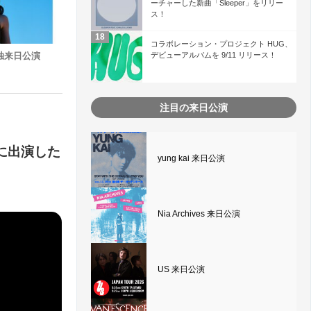
ーチャーした新曲「Sleeper」をリリー
ス！
コラボレーション・プロジェクト HUG、
デビューアルバムを 9/11 リリース！
 単独来日公演
注目の来日公演
r に出演した
yung kai 来日公演
Nia Archives 来日公演
US 来日公演