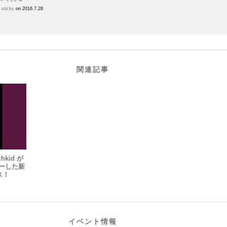
h
sticky
on 2016.7.28
関連記事
kid が
チャーした新
ス！
イベント情報