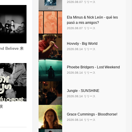
2026.08.07 リリース
Ela Minus & Nick León - qué les
pasó a mis amigos?
2026.08.07 リリース
Hovvdy - Big World
nd Believe 来
2026.08.14 リリース
Phoebe Bridgers - Lost Weekend
2026.08.14 リリース
Jungle - SUNSHINE
2026.08.14 リリース
公演
Grace Cummings - Bloodhorse!
2026.08.14 リリース