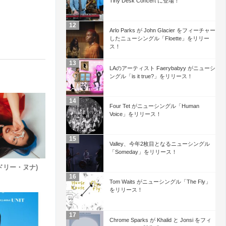
Tiny Desk Concert に登場！
Arlo Parks が John Glacier をフィーチャー
したニューシングル「Floette」をリリー
ス！
LAのアーティスト Faerybabyy がニューシ
ングル「is it true?」をリリース！
Four Tet がニューシングル「Human
Voice」をリリース！
Valley、今年2枚目となるニューシングル
「Someday」をリリース！
ードリー・ヌナ)
Tom Waits がニューシングル「The Fly」
をリリース！
Chrome Sparks が Khalid と Jonsi をフィ