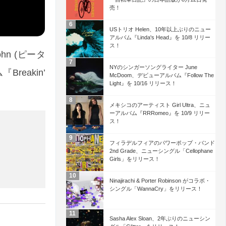
売！
USトリオ Helen、10年以上ぶりのニュー
アルバム『Linda's Head』を 10/8 リリー
ス！
hn (ピータ
NYのシンガーソングライター June
eakin’
McDoom、デビューアルバム『Follow The
Light』を 10/16 リリース！
メキシコのアーティスト Girl Ultra、ニュ
ーアルバム『RRRomeo』を 10/9 リリー
ス！
フィラデルフィアのパワーポップ・バンド
2nd Grade、ニューシングル「Cellophane
Girls」をリリース！
Ninajirachi & Porter Robinson がコラボ・
シングル「WannaCry」をリリース！
Sasha Alex Sloan、2年ぶりのニューシン