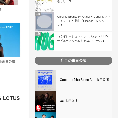
をリリース！
演
Chrome Sparks が Khalid と Jonsi をフィ
ーチャーした新曲「Sleeper」をリリー
ス！
コラボレーション・プロジェクト HUG、
デビューアルバムを 9/11 リリース！
注目の来日公演
 単独来日公演
Queens of the Stone Age 来日公演
 LOTUS
US 来日公演