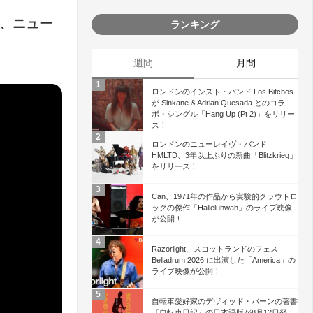
hn、ニュー
ランキング
週間
月間
ロンドンのインスト・バンド Los Bitchos
が Sinkane & Adrian Quesada とのコラ
ボ・シングル「Hang Up (Pt 2)」をリリー
ス！
ロンドンのニューレイヴ・バンド
HMLTD、3年以上ぶりの新曲「Blitzkrieg」
をリリース！
Can、1971年の作品から実験的クラウトロ
ックの傑作「Halleluhwah」のライブ映像
が公開！
Razorlight、スコットランドのフェス
Belladrum 2026 に出演した「America」の
ライブ映像が公開！
自転車愛好家のデヴィッド・バーンの著書
『自転車日記』の日本語版が8月12日発