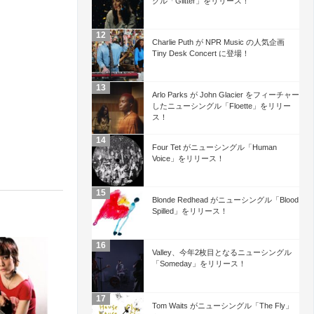
グル「Glitter」をリリース！
Charlie Puth が NPR Music の人気企画
Tiny Desk Concert に登場！
Arlo Parks が John Glacier をフィーチャー
したニューシングル「Floette」をリリー
ス！
Four Tet がニューシングル「Human
Voice」をリリース！
Blonde Redhead がニューシングル「Blood
Spilled」をリリース！
Valley、今年2枚目となるニューシングル
「Someday」をリリース！
Tom Waits がニューシングル「The Fly」