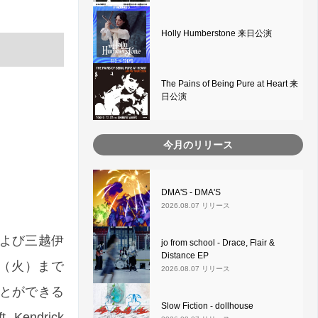
Holly Humberstone 来日公演
The Pains of Being Pure at Heart 来
日公演
今月のリリース
DMA'S - DMA'S
2026.08.07 リリース
よび三越伊
jo from school - Drace, Flair &
Distance EP
日（火）まで
2026.08.07 リリース
ことができる
Slow Fiction - dollhouse
endrick