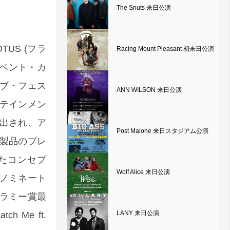
The Snuts 来日公演
TUS (フラ
Racing Mount Pleasant 初来日公演
イベント・カ
ィブ・フェス
ANN WILSON 来日公演
ーテインメン
出され、ア
Post Malone 来日スタジアム公演
」。本製品のプレ
したコンセプ
Wolf Alice 来日公演
ノミネート
ラミー賞最
LANY 来日公演
Me ft.