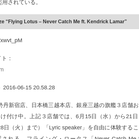
r」が起用されている。
ize “Flying Lotus – Never Catch Me ft. Kendrick Lamar”
GWxwvt_pM
サイト：
om
勢丹新宿店、日本橋三越本店、銀座三越の旗艦３店舗お
受け付け中。上記３店舗では、6月15日（水）から21
日（火）まで）「Lyric speaker」を自由に体験する
。フライング・ロータス「Never Catch Me ft. K