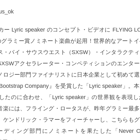
yric speaker のコンセプト・ビデオに FLYING LO
 のグラミー賞ノミネート楽曲が起用！世界的なアート
ス・バイ・サウスウエスト（SXSW）・インタラクテ
SXSWアクセラレーター・コンペティションのエンタ
ノロジー部門ファイナリストに日本企業として初めて選
ootstrap Company』を受賞した「Lyric speaker
たのに合わせ、「Lyric speaker」の世界観を表現
音楽には、フライング・ロータスが、昨年グラミー最多
、ケンドリック・ラマーをフィーチャーし、こちらもグ
ィング部門にノミネートを果たした「Never Catch 