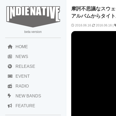
摩訶不思議なスウェディ
アルバムからタイトル曲
2016.06.16
2016.06.16
|
beta version
HOME
NEWS
RELEASE
EVENT
RADIO
NEW BANDS
FEATURE