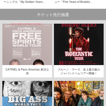
ーシングル「My Golden Years…
ュー『Five Years of Brutalis…
チケット先行抽選
CA7RIEL & Paco Amoroso 来日公
ブルーノ・マーズ、史上最大級の
演
ジャパンドームツアー開催！