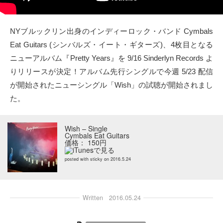
タクト
NYブルックリン出身のインディーロック・バンド Cymbals
OW SOCIAL
Eat Guitars (シンバルズ・イート・ギターズ)、4枚目となる
ニューアルバム『Pretty Years』を 9/16 Sinderlyn Records よ
Twitter
りリリースが決定！アルバム先行シングルで今週 5/23 配信
が開始されたニューシングル「Wish」の試聴が開始されまし
Facebook
た。
instagram
Wish – Single
Cymbals Eat Guitars
Tumblr
価格： 150円
posted with
sticky
on 2016.5.24
Soundcloud
Back to indienative
Written
2016.05.24