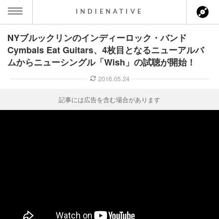
INDIENATIVE
NYブルックリンのインディーロック・バンド
MENU
Cymbals Eat Guitars、4枚目となるニューアルバ
ムからニューシングル「Wish」の試聴が開始！
ース一覧
2016.05.24
ース情報
記事には広告を含む場合があります
ント情報
のアーティスト
ーカマー
ッション
ウト