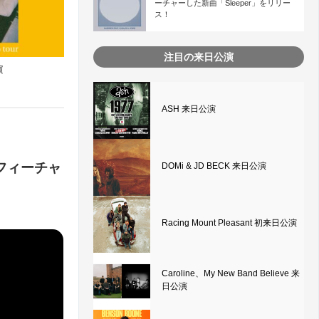
ーチャーした新曲「Sleeper」をリリー
ス！
注目の来日公演
演
ASH 来日公演
をフィーチャ
DOMi & JD BECK 来日公演
Racing Mount Pleasant 初来日公演
Caroline、My New Band Believe 来
日公演