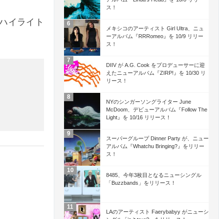
ス！
s のハイライト
メキシコのアーティスト Girl Ultra、ニュ
ーアルバム『RRRomeo』を 10/9 リリー
ス！
DIIV が A.G. Cook をプロデューサーに迎
えたニューアルバム『ZIRP!』を 10/30 リ
リース！
NYのシンガーソングライター June
McDoom、デビューアルバム『Follow The
Light』を 10/16 リリース！
スーパーグループ Dinner Party が、ニュー
アルバム『Whatchu Bringing?』をリリー
ス！
8485、今年3枚目となるニューシングル
「Buzzbands」をリリース！
LAのアーティスト Faerybabyy がニューシ