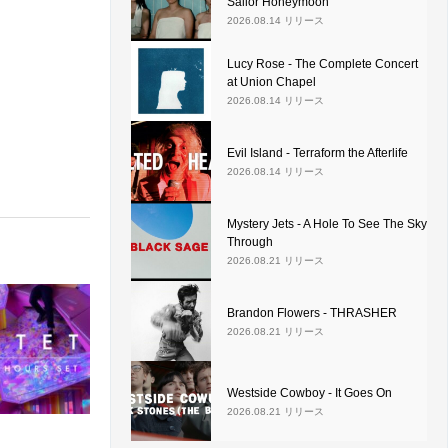
Sailor Honeymoon
2026.08.14 リリース
Lucy Rose - The Complete Concert
at Union Chapel
2026.08.14 リリース
Evil Island - Terraform the Afterlife
2026.08.14 リリース
Mystery Jets - A Hole To See The Sky
Through
2026.08.21 リリース
Brandon Flowers - THRASHER
2026.08.21 リリース
Westside Cowboy - It Goes On
2026.08.21 リリース