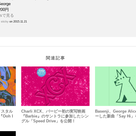
George
200円
h
sticky
on 2015.11.21
関連記事
のノスタル
Charli XCX、バービー初の実写映画
Basenji、George A
oh I
『Barbie』のサントラに参加したシン
ーした新曲「Say Hi
グル「Speed Drive」を公開！