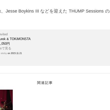
k、Jesse Boykins III などを迎えた THUMP Session
nvited
Turek & TOKiMONSTA
,050円
h
sticky
on 2015.11.21
関連記事