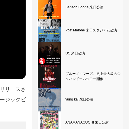
Benson Boone 来日公演
Post Malone 来日スタジアム公演
US 来日公演
ブルーノ・マーズ、史上最大級のジ
ャパンドームツアー開催！
配信リリースさ
ュージックビ
yung kai 来日公演
ANAMANAGUCHI 来日公演