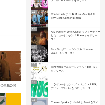
ングル「is it true?」をリリース！
Charlie Puth が NPR Music の人気企画
Tiny Desk Concert に登場！
Arlo Parks が John Glacier をフィーチャー
したニューシングル「Floette」をリリー
ス！
Four Tet がニューシングル「Human
Voice」をリリース！
Tom Waits がニューシングル「The Fly」
をリリース！
コラボレーション・プロジェクト HUG、
夜限りの単独公演
デビューアルバムを 9/11 リリース！
Chrome Sparks が Khalid と Jonsi をフィ