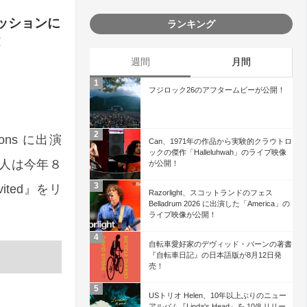
セッションに
ランキング
！
週間
月間
フジロック26のアフタームビーが公開！
ons に出演
Can、1971年の作品から実験的クラウトロ
ックの傑作「Halleluhwah」のライブ映像
！二人は今年８
が公開！
vited』をリ
Razorlight、スコットランドのフェス
Belladrum 2026 に出演した「America」の
ライブ映像が公開！
自転車愛好家のデヴィッド・バーンの著書
『自転車日記』の日本語版が8月12日発
売！
USトリオ Helen、10年以上ぶりのニュー
アルバム『Linda's Head』を 10/8 リリー