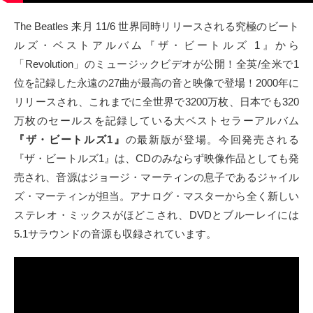
タクト
The Beatles 来月 11/6 世界同時リリースされる究極のビート
ルズ・ベストアルバム『ザ・ビートルズ 1』から
OW SOCIAL
「Revolution」のミュージックビデオが公開！全英/全米で1
位を記録した永遠の27曲が最高の音と映像で登場！2000年に
Twitter
リリースされ、これまでに全世界で3200万枚、日本でも320
万枚のセールスを記録している大ベストセラーアルバム
Facebook
『ザ・ビートルズ1』
の最新版が登場。今回発売される
『ザ・ビートルズ1』は、CDのみならず映像作品としても発
instagram
売され、音源はジョージ・マーティンの息子であるジャイル
Tumblr
ズ・マーティンが担当。アナログ・マスターから全く新しい
ステレオ・ミックスがほどこされ、DVDとブルーレイには
Soundcloud
5.1サラウンドの音源も収録されています。
Back to indienative