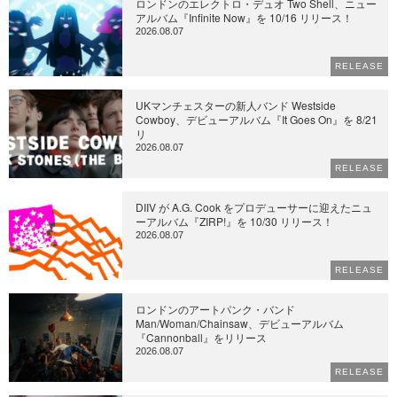
ロンドンのエレクトロ・デュオ Two Shell、ニュー
アルバム『Infinite Now』を 10/16 リリース！
2026.08.07
RELEASE
UKマンチェスターの新人バンド Westside
Cowboy、デビューアルバム『It Goes On』を 8/21
リ
2026.08.07
RELEASE
DIIV が A.G. Cook をプロデューサーに迎えたニュ
ーアルバム『ZIRP!』を 10/30 リリース！
2026.08.07
RELEASE
ロンドンのアートパンク・バンド
Man/Woman/Chainsaw、デビューアルバム
『Cannonball』をリリース
2026.08.07
RELEASE