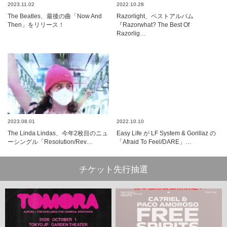
2023.11.02
2022.10.28
The Beatles、最後の曲「Now And
Razorlight、ベストアルバム
Then」をリリース！
『Razorwhat? The Best Of
Razorlig…
2023.08.01
2022.10.10
The Linda Lindas、今年2枚目のニュ
Easy Life が LF System & Gorillaz の
ーシングル「Resolution/Rev…
「Afraid To Feel/DARE」…
チケット先行抽選