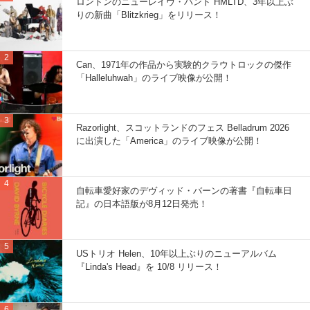
ロンドンのニューレイヴ・バンド HMLTD、3年以上ぶ
りの新曲「Blitzkrieg」をリリース！
Can、1971年の作品から実験的クラウトロックの傑作
「Halleluhwah」のライブ映像が公開！
Razorlight、スコットランドのフェス Belladrum 2026
に出演した「America」のライブ映像が公開！
自転車愛好家のデヴィッド・バーンの著書『自転車日
記』の日本語版が8月12日発売！
USトリオ Helen、10年以上ぶりのニューアルバム
『Linda's Head』を 10/8 リリース！