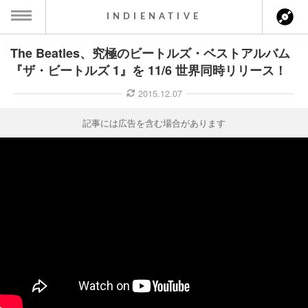
INDIENATIVE
The Beatles、究極のビートルズ・ベストアルバム
MENU
『ザ・ビートルズ 1』を 11/6 世界同時リリース！
ース一覧
2015.12.07
ース情報
記事には広告を含む場合があります
ント情報
のアーティスト
ーカマー
ッション
ウト