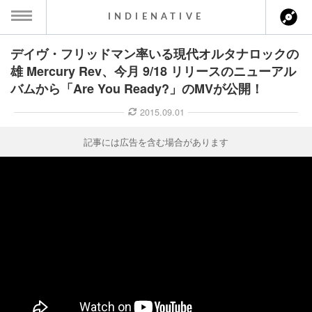
INDIENATIVE
デイヴ・フリッドマン率いる現代オルタナロックの
MENU
雄 Mercury Rev、今月 9/18 リリースのニューアル
バムから「Are You Ready?」のMVが公開！
ース一覧
2015.09.01
ース情報
記事には広告を含む場合があります
ント情報
のアーティスト
ーカマー
ッション
ウト