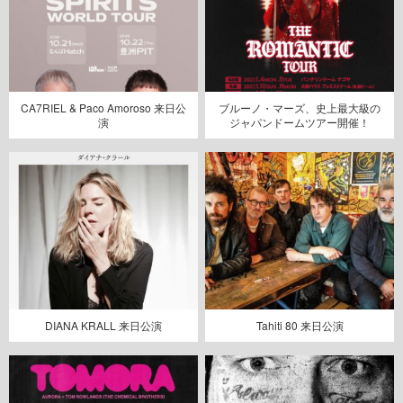
CA7RIEL & Paco Amoroso 来日公
ブルーノ・マーズ、史上最大級の
演
ジャパンドームツアー開催！
DIANA KRALL 来日公演
Tahiti 80 来日公演