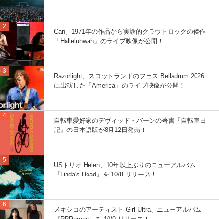
Can、1971年の作品から実験的クラウトロックの傑作
「Halleluhwah」のライブ映像が公開！
Razorlight、スコットランドのフェス Belladrum 2026
に出演した「America」のライブ映像が公開！
自転車愛好家のデヴィッド・バーンの著書『自転車日
記』の日本語版が8月12日発売！
USトリオ Helen、10年以上ぶりのニューアルバム
『Linda's Head』を 10/8 リリース！
メキシコのアーティスト Girl Ultra、ニューアルバム
『RRRomeo』を 10/9 リリース！