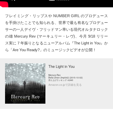
タクト
フレイミング・リップスや NUMBER GIRL のプロデュース
OW SOCIAL
を手掛けたことでも知られる、世界で最も有名なプロデュー
サーの一人デイヴ・フリッドマン率いる現代オルタナロック
Twitter
の雄 Mercury Rev (マーキュリー・レヴ)、今月 9/18 リリー
ス実に７年振りとなるニューアルバム『The Light in You』か
Facebook
ら「Are You Ready?」のミュージックビデオが公開！
instagram
The Light in You
Tumblr
Mercury Rev
Bella Union (Imp542) (2015-10-02)
売り上げランキング: 4,840
Soundcloud
Amazon.co.jpで詳細を見る
Back to indienative