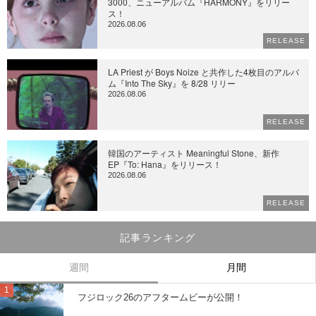
3000、ニューアルバム『HARMONY』をリリー
ス！
2026.08.06
RELEASE
LA Priest が Boys Noize と共作した4枚目のアルバ
ム『Into The Sky』を 8/28 リリー
2026.08.06
RELEASE
韓国のアーティスト Meaningful Stone、新作
EP『To: Hana』をリリース！
2026.08.06
RELEASE
記事ランキング
週間
月間
フジロック26のアフタームビーが公開！