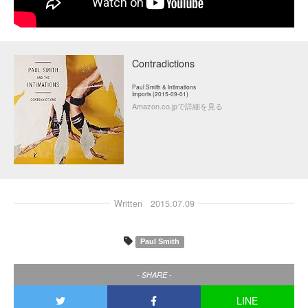
Contradictions
Paul Smith & Intimations
Imports (2015-09-01)
Amazon.co.jpで詳細を見る
Written
2015.07.09
Paul Smith
- SHARE -
LINE