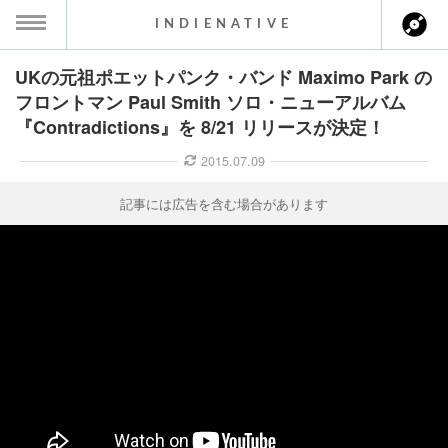
INDIENATIVE
UKの元祖ポエットパンク・バンド Maximo Park の
MENU
フロントマン Paul Smith ソロ・ニューアルバム
『Contradictions』を 8/21 リリースが決定！
ース一覧
2015.07.09
ース情報
記事には広告を含む場合があります
ント情報
のアーティスト
ーカマー
ッション
ウト