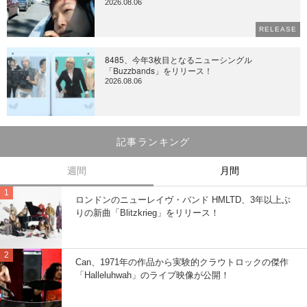
2026.08.06
RELEASE
8485、今年3枚目となるニューシングル
「Buzzbands」をリリース！
2026.08.06
記事ランキング
週間
月間
ロンドンのニューレイヴ・バンド HMLTD、3年以上ぶ
りの新曲「Blitzkrieg」をリリース！
Can、1971年の作品から実験的クラウトロックの傑作
「Halleluhwah」のライブ映像が公開！