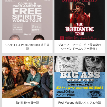
CA7RIEL & Paco Amoroso 来日公
ブルーノ・マーズ、史上最大級の
演
ジャパンドームツアー開催！
Tahiti 80 来日公演
Post Malone 来日スタジアム公演