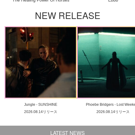
The Healing Power Of Horses
Ebbb
NEW RELEASE
Jungle - SUNSHINE
Phoebe Bridgers - Lost Week
2026.08.14リリース
2026.08.14リリース
LATEST NEWS