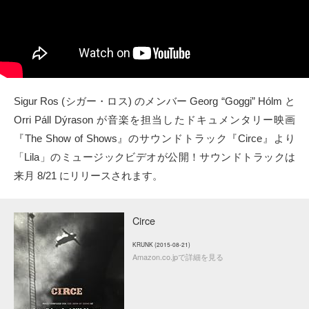
タクト
OW SOCIAL
Twitter
Sigur Ros (シガー・ロス) のメンバー Georg “Goggi” Hólm と
Orri Páll Dýrason が音楽を担当したドキュメンタリー映画
Facebook
『The Show of Shows』のサウンドトラック『Circe』より
instagram
「Lila」のミュージックビデオが公開！サウンドトラックは
来月 8/21 にリリースされます。
Tumblr
Circe
Soundcloud
KRUNK (2015-08-21)
Amazon.co.jpで詳細を見る
Back to indienative