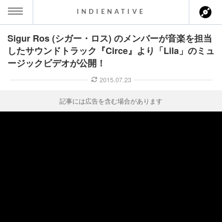
INDIENATIVE
Sigur Ros (シガー・ロス) のメンバーが音楽を担当
MENU
したサウンドトラック『Circe』より「Lila」のミュ
ージックビデオが公開！
ース一覧
2015.07.23
ース情報
記事には広告を含む場合があります
ント情報
のアーティスト
ーカマー
ッション
ウト