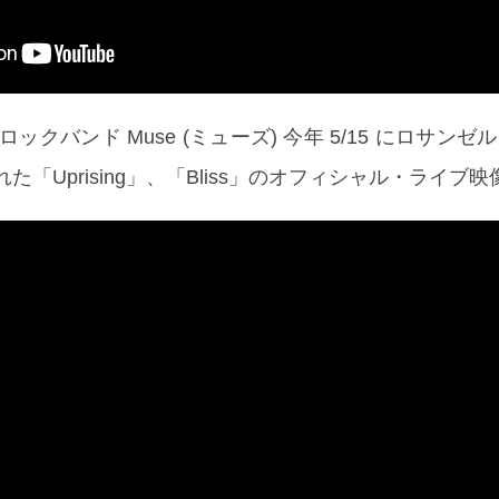
ックバンド Muse (ミューズ) 今年 5/15 にロサン
で行われた「Uprising」、「Bliss」のオフィシャル・ライ