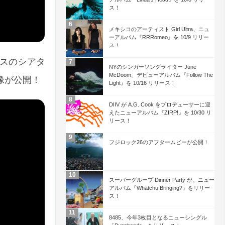
ス！
メキシコのアーティスト Girl Ultra、ニュ
ーアルバム『RRRomeo』を 10/9 リリー
ス！
ゼルスのシアタ
NYのシンガーソングライター June
McDoom、デビューアルバム『Follow The
ブ映像が公開！
Light』を 10/16 リリース！
DIIV が A.G. Cook をプロデューサーに迎
えたニューアルバム『ZIRP!』を 10/30 リ
リース！
フジロック26のアフタームビーが公開！
スーパーグループ Dinner Party が、ニュー
アルバム『Whatchu Bringing?』をリリー
ス！
8485、今年3枚目となるニューシングル