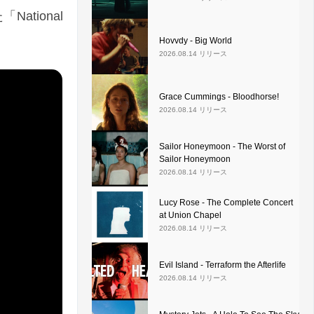
National
Hovvdy - Big World
2026.08.14 リリース
Grace Cummings - Bloodhorse!
2026.08.14 リリース
Sailor Honeymoon - The Worst of
Sailor Honeymoon
2026.08.14 リリース
Lucy Rose - The Complete Concert
at Union Chapel
2026.08.14 リリース
Evil Island - Terraform the Afterlife
2026.08.14 リリース