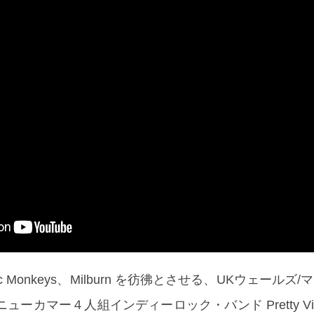
ic Monkeys、Milburn を彷彿とさせる、UKウェールズ
ーカマー４人組インディーロック・バンド Pretty Vici