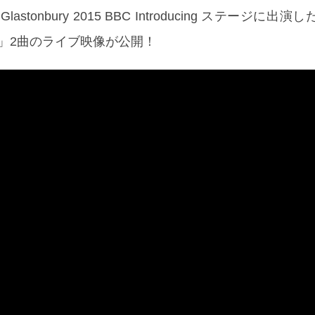
tonbury 2015 BBC Introducing ステージに出演した「
 Song」2曲のライブ映像が公開！