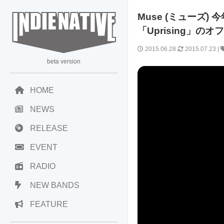
Muse (ミューズ)
「Uprising」
2015.06.28
2015.07.23
|
beta version
HOME
NEWS
RELEASE
EVENT
RADIO
NEW BANDS
FEATURE