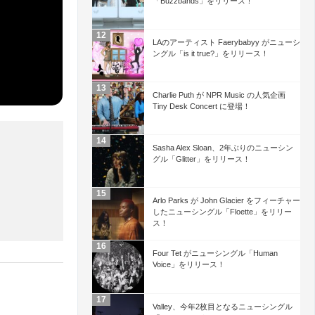
「Buzzbands」をリリース！
LAのアーティスト Faerybabyy がニューシ
ングル「is it true?」をリリース！
Charlie Puth が NPR Music の人気企画
Tiny Desk Concert に登場！
Sasha Alex Sloan、2年ぶりのニューシン
グル「Glitter」をリリース！
Arlo Parks が John Glacier をフィーチャー
したニューシングル「Floette」をリリー
ス！
Four Tet がニューシングル「Human
Voice」をリリース！
Valley、今年2枚目となるニューシングル