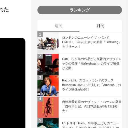
われた
ランキング
週間
月間
ロンドンのニューレイヴ・バンド
HMLTD、3年以上ぶりの新曲「Blitzkrieg」
をリリース！
Can、1971年の作品から実験的クラウトロ
ックの傑作「Halleluhwah」のライブ映像
が公開！
Razorlight、スコットランドのフェス
Belladrum 2026 に出演した「America」の
ライブ映像が公開！
自転車愛好家のデヴィッド・バーンの著書
『自転車日記』の日本語版が8月12日発
売！
USトリオ Helen、10年以上ぶりのニュー
アルバム『Linda's Head』を 10/8 リリー