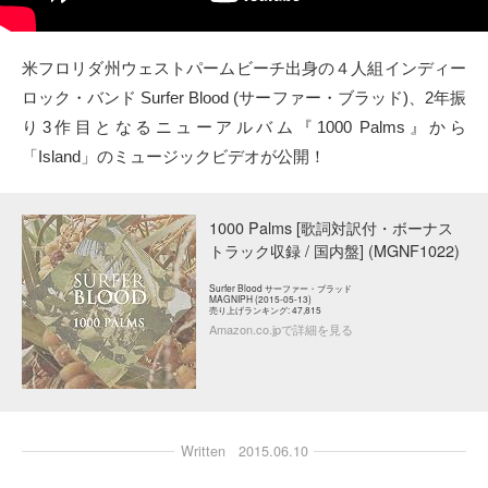
タクト
米フロリダ州ウェストパームビーチ出身の４人組インディー
OW SOCIAL
ロック・バンド Surfer Blood (サーファー・ブラッド)、2年振
り3作目となるニューアルバム『1000 Palms』から
Twitter
「Island」のミュージックビデオが公開！
Facebook
1000 Palms [歌詞対訳付・ボーナス
instagram
トラック収録 / 国内盤] (MGNF1022)
Surfer Blood サーファー・ブラッド
MAGNIPH (2015-05-13)
Tumblr
売り上げランキング: 47,815
Amazon.co.jpで詳細を見る
Soundcloud
Back to indienative
Written
2015.06.10