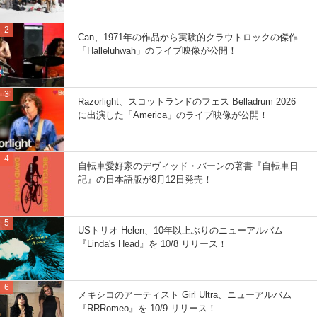
Can、1971年の作品から実験的クラウトロックの傑作
「Halleluhwah」のライブ映像が公開！
Razorlight、スコットランドのフェス Belladrum 2026
に出演した「America」のライブ映像が公開！
自転車愛好家のデヴィッド・バーンの著書『自転車日
記』の日本語版が8月12日発売！
USトリオ Helen、10年以上ぶりのニューアルバム
『Linda's Head』を 10/8 リリース！
メキシコのアーティスト Girl Ultra、ニューアルバム
『RRRomeo』を 10/9 リリース！