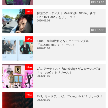
RELEASE
NEW
韓国のアーティスト Meaningful Stone、新作
EP『To: Hana』をリリース！
2026.08.06
RELEASE
NEW
8485、今年3枚目となるニューシングル
「Buzzbands」をリリース！
2026.08.06
NEW
LAのアーティスト Faerybabyy がニューシングル
「is it true?」をリリース！
2026.08.06
NEW
FKJ、サードアルバム『Tyber』を 9/11 リリース！
2026.08.06