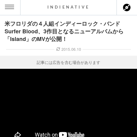
INDIENATIVE
米フロリダの４人組インディーロック・バンド
MENU
Surfer Blood、3作目となるニューアルバムから
「Island」のMVが公開！
ース一覧
2015.06.10
ース情報
記事には広告を含む場合があります
ント情報
のアーティスト
ーカマー
ッション
ウト