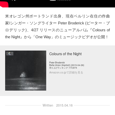
タクト
米オレゴン州ポートランド出身、現在ベルリン在住の作曲
OW SOCIAL
家/シンガー・ソングライター Peter Broderick (ピーター・ブ
ロデリック)、4/27 リリースのニューアルバム『Colours of
Twitter
the Night』から「One Way」のミュージックビデオが公開！
Facebook
Colours of the Night
instagram
Peter Broderick
Bella Union (Imp542) (2015-04-28)
売り上げランキング: 173,874
Tumblr
Amazon.co.jpで詳細を見る
Soundcloud
Back to indienative
Written
2015.04.16