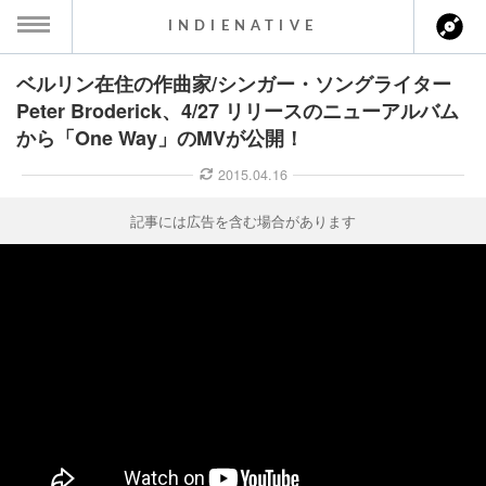
INDIENATIVE
ベルリン在住の作曲家/シンガー・ソングライター
MENU
Peter Broderick、4/27 リリースのニューアルバム
から「One Way」のMVが公開！
ース一覧
2015.04.16
ース情報
記事には広告を含む場合があります
ント情報
のアーティスト
ーカマー
ッション
ウト