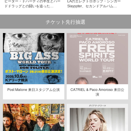
ピーター・ドハーティの半生とハー
LAのエレクトロポップ・シンガー
ドドラッグとの闘いを追った…
Slayyyter、セカンドアルバム…
チケット先行抽選
Post Malone 来日スタジアム公演
CA7RIEL & Paco Amoroso 来日公
演