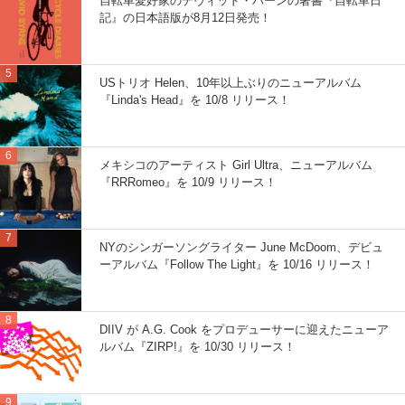
自転車愛好家のデヴィッド・バーンの著書『自転車日
記』の日本語版が8月12日発売！
USトリオ Helen、10年以上ぶりのニューアルバム
『Linda's Head』を 10/8 リリース！
メキシコのアーティスト Girl Ultra、ニューアルバム
『RRRomeo』を 10/9 リリース！
NYのシンガーソングライター June McDoom、デビュ
ーアルバム『Follow The Light』を 10/16 リリース！
DIIV が A.G. Cook をプロデューサーに迎えたニューア
ルバム『ZIRP!』を 10/30 リリース！