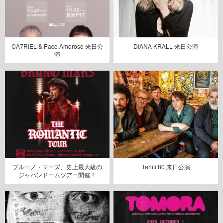
CA7RIEL & Paco Amoroso 来日公
DIANA KRALL 来日公演
演
ブルーノ・マーズ、史上最大級の
Tahiti 80 来日公演
ジャパンドームツアー開催！