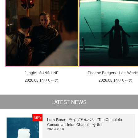
Jungle - SUNSHINE
Phoebe Bridgers - Lost Week
2026.08.14リリース
2026.08.14リリース
LATEST NEWS
NEW
Lucy Rose、ライブアルバム『The Complete
Concert at Union Chapel』を 8/1
2026.08.10