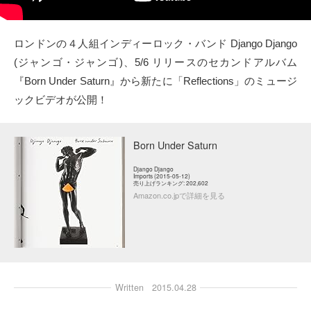
タクト
ロンドンの４人組インディーロック・バンド Django Django
OW SOCIAL
(ジャンゴ・ジャンゴ)、5/6 リリースのセカンドアルバム
『Born Under Saturn』から新たに「Reflections」のミュージ
Twitter
ックビデオが公開！
Facebook
Born Under Saturn
instagram
Django Django
Imports (2015-05-12)
売り上げランキング: 202,602
Tumblr
Amazon.co.jpで詳細を見る
Soundcloud
Back to indienative
Written
2015.04.28