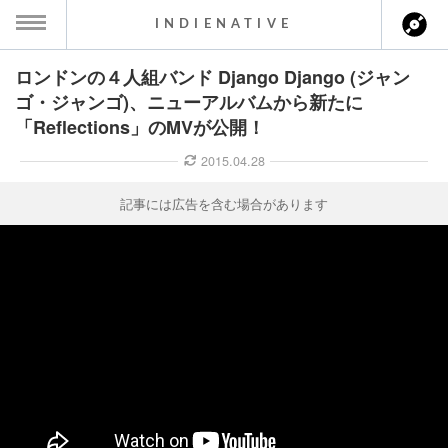
INDIENATIVE
ロンドンの４人組バンド Django Django (ジャン
MENU
ゴ・ジャンゴ)、ニューアルバムから新たに
「Reflections」のMVが公開！
ース一覧
2015.04.28
ース情報
記事には広告を含む場合があります
ント情報
のアーティスト
ーカマー
ッション
ウト