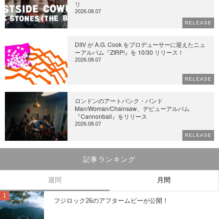
リ
2026.08.07
RELEASE
DIIV が A.G. Cook をプロデューサーに迎えたニュ
ーアルバム『ZIRP!』を 10/30 リリース！
2026.08.07
RELEASE
ロンドンのアートパンク・バンド
Man/Woman/Chainsaw、デビューアルバム
『Cannonball』をリリース
2026.08.07
RELEASE
記事ランキング
週間
月間
フジロック26のアフタームビーが公開！