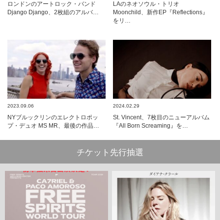
ロンドンのアートロック・バンド
LAのネオソウル・トリオ
Django Django、2枚組のアルバ…
Moonchild、新作EP『Reflections』
をリ…
2023.09.06
2024.02.29
NYブルックリンのエレクトロポッ
St. Vincent、7枚目のニューアルバム
プ・デュオ MS MR、最後の作品…
『All Born Screaming』を…
チケット先行抽選