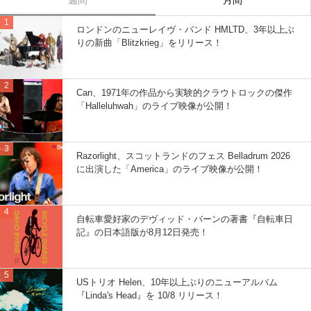
週間
月間
ロンドンのニューレイヴ・バンド HMLTD、3年以上ぶ
りの新曲「Blitzkrieg」をリリース！
Can、1971年の作品から実験的クラウトロックの傑作
「Halleluhwah」のライブ映像が公開！
Razorlight、スコットランドのフェス Belladrum 2026
に出演した「America」のライブ映像が公開！
自転車愛好家のデヴィッド・バーンの著書『自転車日
記』の日本語版が8月12日発売！
USトリオ Helen、10年以上ぶりのニューアルバム
『Linda's Head』を 10/8 リリース！