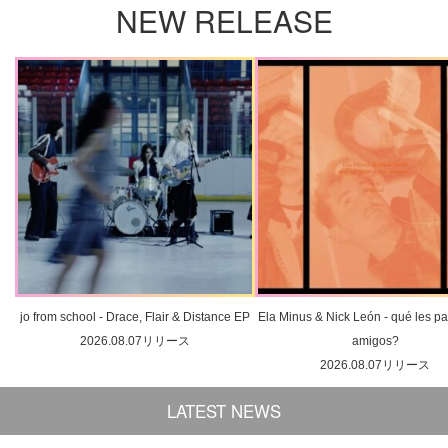
NEW RELEASE
jo from school - Drace, Flair & Distance EP
Ela Minus & Nick León - qué les pa
2026.08.07リリース
amigos?
2026.08.07リリース
LATEST NEWS