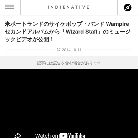
INDIENATIVE
米ポートランドのサイケポップ・バンド Wampire
MENU
セカンドアルバムから「Wizard Staff」のミュージ
ックビデオが公開！
ース一覧
2014.10.11
ース情報
記事には広告を含む場合があります
ント情報
のアーティスト
ーカマー
ッション
ウト