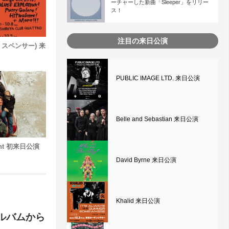
ーチャーした新曲「Sleeper」をリリー
ス！
注目の来日公演
ン・スペンサー) 来
PUBLIC IMAGE LTD. 来日公演
Belle and Sebastian 来日公演
sant 初来日公演
David Byrne 来日公演
Khalid 来日公演
アルバムから