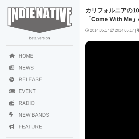
カリフォルニアの10
「Come With 
2014.05.17
2014.05.17
|
beta version
HOME
NEWS
RELEASE
EVENT
RADIO
NEW BANDS
FEATURE