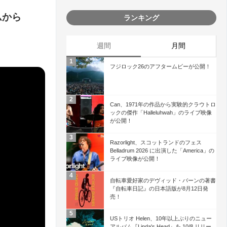
ムから
ランキング
週間
月間
フジロック26のアフタームビーが公開！
Can、1971年の作品から実験的クラウトロ
ックの傑作「Halleluhwah」のライブ映像
が公開！
Razorlight、スコットランドのフェス
Belladrum 2026 に出演した「America」の
ライブ映像が公開！
自転車愛好家のデヴィッド・バーンの著書
『自転車日記』の日本語版が8月12日発
売！
USトリオ Helen、10年以上ぶりのニュー
アルバム『Linda's Head』を 10/8 リリー