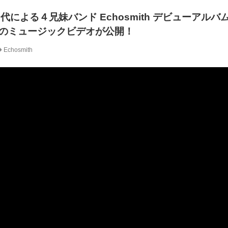
代による４兄妹バンド Echosmith デビューアルバ
Me」のミュージックビデオが公開！
Echosmith