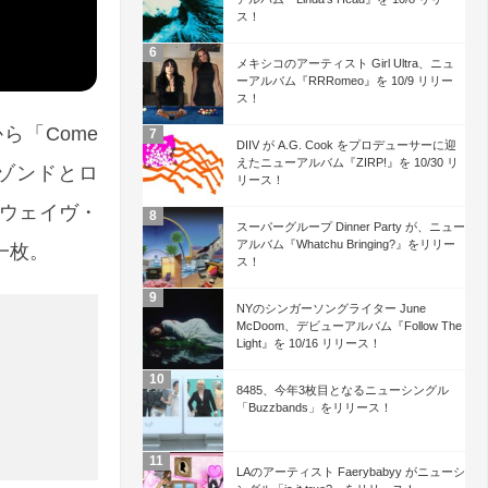
ス！
メキシコのアーティスト Girl Ultra、ニュ
ーアルバム『RRRomeo』を 10/9 リリー
ス！
ら「Come
DIIV が A.G. Cook をプロデューサーに迎
えたニューアルバム『ZIRP!』を 10/30 リ
リゾンドとロ
リース！
ーウェイヴ・
スーパーグループ Dinner Party が、ニュー
アルバム『Whatchu Bringing?』をリリー
一枚。
ス！
NYのシンガーソングライター June
McDoom、デビューアルバム『Follow The
Light』を 10/16 リリース！
8485、今年3枚目となるニューシングル
「Buzzbands」をリリース！
LAのアーティスト Faerybabyy がニューシ