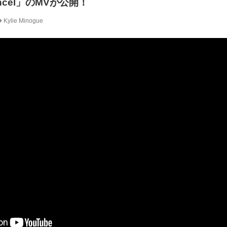
Cancel」のMVが公開！
Kylie Minogue