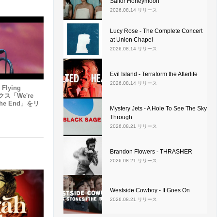
Sailor Honeymoon
2026.08.14 リリース
Lucy Rose - The Complete Concert
at Union Chapel
2026.08.14 リリース
Evil Island - Terraform the Afterlife
2026.08.14 リリース
 Flying
クス「We're
 The End」をリ
Mystery Jets - A Hole To See The Sky
Through
2026.08.21 リリース
Brandon Flowers - THRASHER
2026.08.21 リリース
Westside Cowboy - It Goes On
2026.08.21 リリース