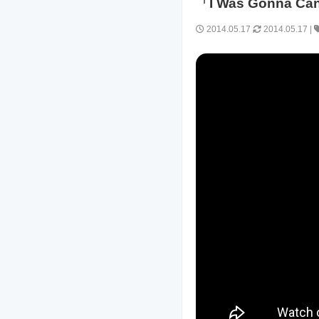
「I Was Gonna 
2014.05.17
2014.05.17
|