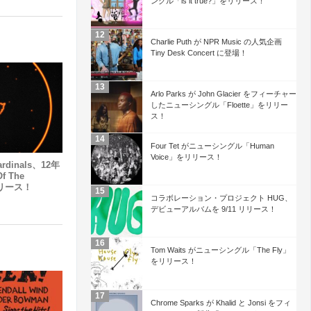
ングル「is it true?」をリリース！
Charlie Puth が NPR Music の人気企画
Tiny Desk Concert に登場！
Arlo Parks が John Glacier をフィーチャー
したニューシングル「Floette」をリリー
ス！
Four Tet がニューシングル「Human
Voice」をリリース！
ardinals、12年
 The
をリリース！
コラボレーション・プロジェクト HUG、
デビューアルバムを 9/11 リリース！
Tom Waits がニューシングル「The Fly」
をリリース！
Chrome Sparks が Khalid と Jonsi をフィ