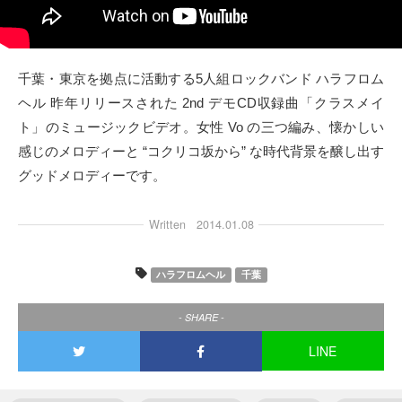
タクト
OW SOCIAL
千葉・東京を拠点に活動する5人組ロックバンド ハラフロム
ヘル 昨年リリースされた 2nd デモCD収録曲「クラスメイ
Twitter
ト」のミュージックビデオ。女性 Vo の三つ編み、懐かしい
感じのメロディーと “コクリコ坂から” な時代背景を醸し出す
Facebook
グッドメロディーです。
instagram
Written
2014.01.08
Tumblr
ハラフロムヘル
千葉
Soundcloud
- SHARE -
Back to indienative
LINE