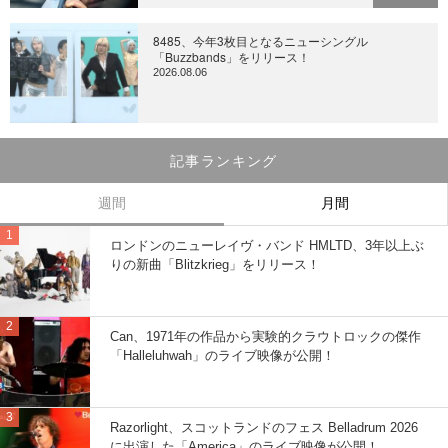
8485、今年3枚目となるニューシングル
「Buzzbands」をリリース！
2026.08.06
記事ランキング
週間
月間
ロンドンのニューレイヴ・バンド HMLTD、3年以上ぶ
りの新曲「Blitzkrieg」をリリース！
Can、1971年の作品から実験的クラウトロックの傑作
「Halleluhwah」のライブ映像が公開！
Razorlight、スコットランドのフェス Belladrum 2026
に出演した「America」のライブ映像が公開！