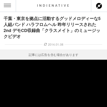
INDIENATIVE
千葉・東京を拠点に活動するグッドメロディーな5
MENU
人組バンド ハラフロムヘル 昨年リリースされた
2nd デモCD収録曲「クラスメイト」のミュージッ
ース一覧
クビデオ
ース情報
2014.01.08
ント情報
記事には広告を含む場合があります
のアーティスト
ーカマー
ッション
ウト