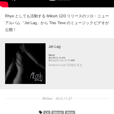
タクト
Rhye としても活動する Milosh 12/3 リリースのソロ・ニュー
OW SOCIAL
アルバム「Jet Lag」から This Time のミュージックビデオが
公開！
Twitter
Facebook
Jet Lag
Milosh
instagram
Ais (2013-12-03)
売り上げランキング: 17,686
Amazon.co.jpで詳細を見る
Tumblr
Soundcloud
Back to indienative
Written
2013.11.27
LA
Milosh
Rhye