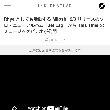
INDIENATIVE
Rhye としても活動する Milosh 12/3 リリースのソ
MENU
ロ・ニューアルバム「Jet Lag」から This Time の
ミュージックビデオが公開！
ース一覧
2013.11.27
ース情報
記事には広告を含む場合があります
ント情報
のアーティスト
ーカマー
ッション
ウト