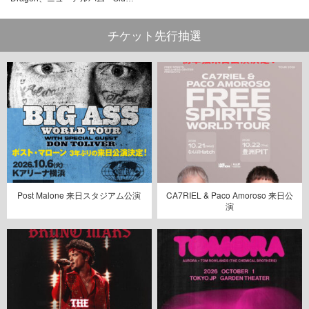
チケット先行抽選
Post Malone 来日スタジアム公演
CA7RIEL & Paco Amoroso 来日公
演