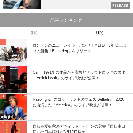
RELEASE
記事ランキング
週間
月間
ロンドンのニューレイヴ・バンド HMLTD、3年以上ぶ
りの新曲「Blitzkrieg」をリリース！
Can、1971年の作品から実験的クラウトロックの傑作
「Halleluhwah」のライブ映像が公開！
Razorlight、スコットランドのフェス Belladrum 2026
に出演した「America」のライブ映像が公開！
自転車愛好家のデヴィッド・バーンの著書『自転車日
記』の日本語版が8月12日発売！