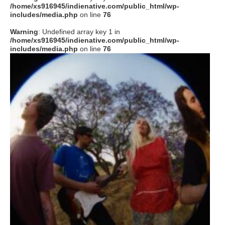
/home/xs916945/indienative.com/public_html/wp-
includes/media.php
on line
76
Warning
: Undefined array key 1 in
/home/xs916945/indienative.com/public_html/wp-
includes/media.php
on line
76