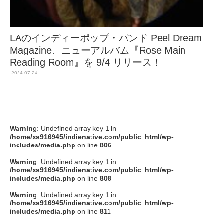
LAのインディーポップ・バンド Peel Dream
Magazine、ニューアルバム『Rose Main
Reading Room』を 9/4 リリース！
2024.07.24
Warning
: Undefined array key 1 in
/home/xs916945/indienative.com/public_html/wp-
includes/media.php
on line
806
Warning
: Undefined array key 1 in
/home/xs916945/indienative.com/public_html/wp-
includes/media.php
on line
808
Warning
: Undefined array key 1 in
/home/xs916945/indienative.com/public_html/wp-
includes/media.php
on line
811