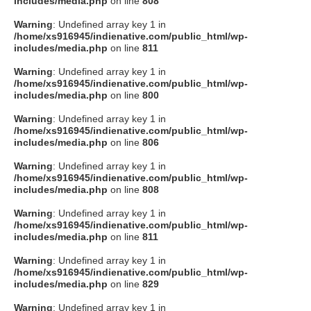
includes/media.php
on line
808
タクト
Warning
: Undefined array key 1 in
/home/xs916945/indienative.com/public_html/wp-
includes/media.php
on line
811
OW SOCIAL
Warning
: Undefined array key 1 in
/home/xs916945/indienative.com/public_html/wp-
includes/media.php
on line
800
Twitter
Warning
: Undefined array key 1 in
/home/xs916945/indienative.com/public_html/wp-
Facebook
includes/media.php
on line
806
Warning
: Undefined array key 1 in
instagram
/home/xs916945/indienative.com/public_html/wp-
includes/media.php
on line
808
Tumblr
Warning
: Undefined array key 1 in
/home/xs916945/indienative.com/public_html/wp-
includes/media.php
on line
811
Soundcloud
Warning
: Undefined array key 1 in
/home/xs916945/indienative.com/public_html/wp-
Back to indienative
includes/media.php
on line
829
Warning
: Undefined array key 1 in