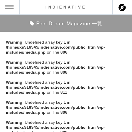
INDIENATIVE
Peel Dream Magazine 一覧
MENU
ch
ース一覧
Warning
: Undefined array key 1 in
/home/xs916945/indienative.com/public_html/wp-
ース情報
includes/media.php
on line
806
Warning
: Undefined array key 1 in
ント情報
/home/xs916945/indienative.com/public_html/wp-
includes/media.php
on line
808
のアーティスト
Warning
: Undefined array key 1 in
/home/xs916945/indienative.com/public_html/wp-
includes/media.php
on line
811
ーカマー
Warning
: Undefined array key 1 in
/home/xs916945/indienative.com/public_html/wp-
ッション
includes/media.php
on line
806
Warning
: Undefined array key 1 in
ウト
/home/xs916945/indienative.com/public_html/wp-