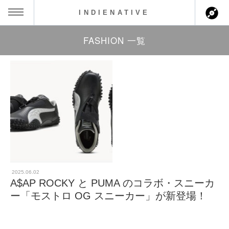
INDIENATIVE
FASHION 一覧
MENU
ch
ース一覧
ース情報
ント情報
のアーティスト
ーカマー
2025.06.02
A$AP ROCKY と PUMA のコラボ・スニーカ
ッション
ー「モストロ OG スニーカー」が新登場！
ウト