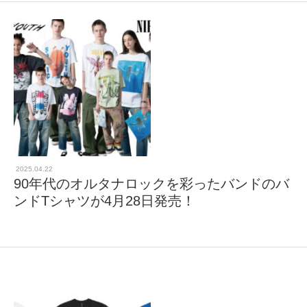
タクト
OW SOCIAL
Twitter
Facebook
instagram
2025.04.22
90年代のオルタナロックを彩ったバンドのバ
ンドTシャツが4月28日発売！
Tumblr
Soundcloud
Back to indienative