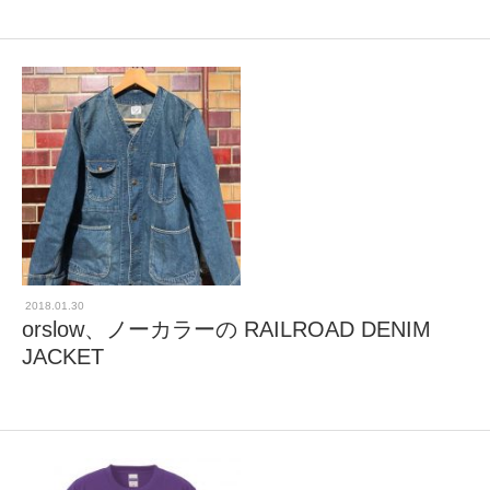
2018.01.30
orslow、ノーカラーの RAILROAD DENIM
JACKET