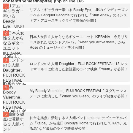
content/themes/insp/tag.php
on line
166
リアム・ギャラガー率いる Beady Eye、UKのインディーズレ
ーベル Banquet Records で行われた「Start Anew」のインス
トア・アコーステックライブ映像が公開！
日本人女性２人からなるギターユニット IKEBANA、今月リリ
ースされたセカンドアルバム「when you arrive there」から
Rose のミュージックビデオ公開！
ロンドンの３人組 Daughter、FUJI ROCK FESTIVAL ’13 レッ
ドマーキーに出演した超話題のライブ映像「Youth」が公開！
My Bloody Valentine、FUJI ROCK FESTIVAL ’13 グリーンス
テージに出演した「When You Sleep」のライブ映像が公開！
仙台を拠点に活動する３人組バンド umiuma デビューアルバ
ム「kaiba」から先日 Shibuya Home で行われた "ERAm、光
る馬" など最新のライブ映像が公開！