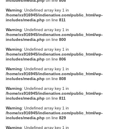
includes/media.php
on line
808
タクト
Warning
: Undefined array key 1 in
/home/xs916945/indienative.com/public_html/wp-
includes/media.php
on line
811
OW SOCIAL
Warning
: Undefined array key 1 in
/home/xs916945/indienative.com/public_html/wp-
includes/media.php
on line
800
Twitter
Warning
: Undefined array key 1 in
/home/xs916945/indienative.com/public_html/wp-
Facebook
includes/media.php
on line
806
Warning
: Undefined array key 1 in
instagram
/home/xs916945/indienative.com/public_html/wp-
includes/media.php
on line
808
Tumblr
Warning
: Undefined array key 1 in
/home/xs916945/indienative.com/public_html/wp-
includes/media.php
on line
811
Soundcloud
Warning
: Undefined array key 1 in
/home/xs916945/indienative.com/public_html/wp-
Back to indienative
includes/media.php
on line
829
Warning
: Undefined array key 1 in