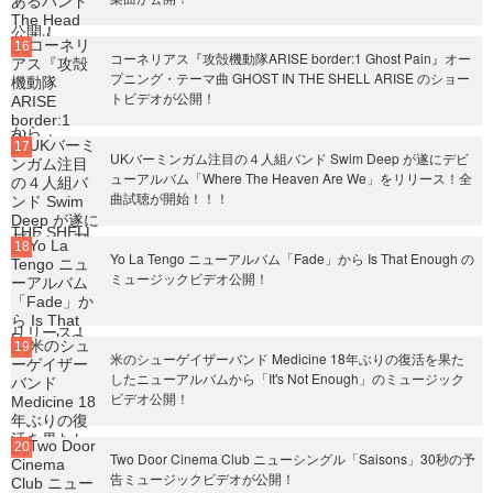
コーネリアス『攻殻機動隊ARISE border:1 Ghost Pain』オー
プニング・テーマ曲 GHOST IN THE SHELL ARISE のショー
トビデオが公開！
UKバーミンガム注目の４人組バンド Swim Deep が遂にデビ
ューアルバム「Where The Heaven Are We」をリリース！全
曲試聴が開始！！！
Yo La Tengo ニューアルバム「Fade」から Is That Enough の
ミュージックビデオ公開！
米のシューゲイザーバンド Medicine 18年ぶりの復活を果た
したニューアルバムから「It's Not Enough」のミュージック
ビデオ公開！
Two Door Cinema Club ニューシングル「Saisons」30秒の予
告ミュージックビデオが公開！