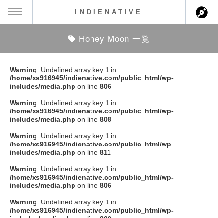
INDIENATIVE
Honey Moon 一覧
MENU
ch
ース一覧
Warning
: Undefined array key 1 in
/home/xs916945/indienative.com/public_html/wp-
ース情報
includes/media.php
on line
806
Warning
: Undefined array key 1 in
ント情報
/home/xs916945/indienative.com/public_html/wp-
includes/media.php
on line
808
のアーティスト
Warning
: Undefined array key 1 in
/home/xs916945/indienative.com/public_html/wp-
includes/media.php
on line
811
ーカマー
Warning
: Undefined array key 1 in
/home/xs916945/indienative.com/public_html/wp-
ッション
includes/media.php
on line
806
Warning
: Undefined array key 1 in
ウト
/home/xs916945/indienative.com/public_html/wp-