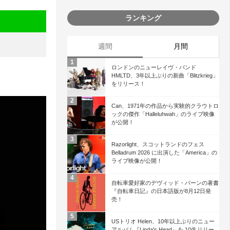
ランキング
週間
月間
ロンドンのニューレイヴ・バンド
HMLTD、3年以上ぶりの新曲「Blitzkrieg」
をリリース！
Can、1971年の作品から実験的クラウトロ
ックの傑作「Halleluhwah」のライブ映像
が公開！
Razorlight、スコットランドのフェス
Belladrum 2026 に出演した「America」の
ライブ映像が公開！
自転車愛好家のデヴィッド・バーンの著書
『自転車日記』の日本語版が8月12日発
売！
USトリオ Helen、10年以上ぶりのニュー
アルバム『Linda's Head』を 10/8 リリー