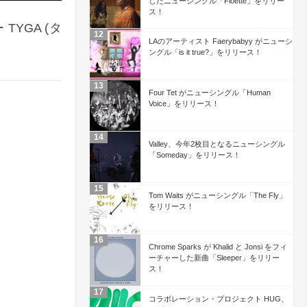
したニューシングル「Floette」をリリー
ス！
YGA (タ
LAのアーティスト Faerybabyy がニューシ
ングル「is it true?」をリリース！
Four Tet がニューシングル「Human
Voice」をリリース！
Valley、今年2枚目となるニューシングル
「Someday」をリリース！
Tom Waits がニューシングル「The Fly」
をリリース！
Chrome Sparks が Khalid と Jonsi をフィ
ーチャーした新曲「Sleeper」をリリー
ス！
コラボレーション・プロジェクト HUG、