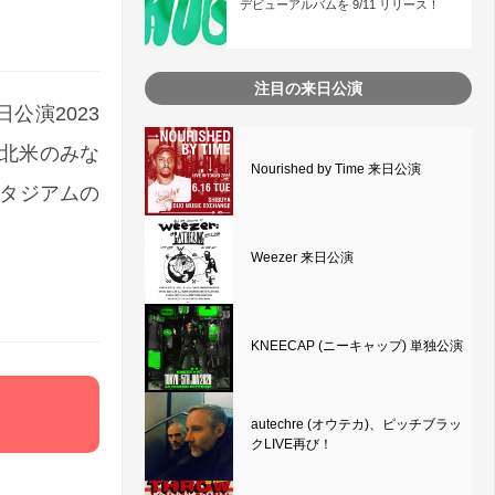
デビューアルバムを 9/11 リリース！
注目の来日公演
公演2023
。北米のみな
Nourished by Time 来日公演
スタジアムの
Weezer 来日公演
KNEECAP (ニーキャップ) 単独公演
autechre (オウテカ)、ピッチブラッ
クLIVE再び！