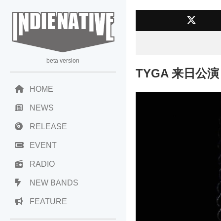
beta version
TYGA 来日公演
HOME
NEWS
RELEASE
EVENT
RADIO
NEW BANDS
FEATURE