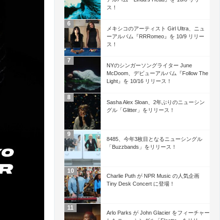
ス！
メキシコのアーティスト Girl Ultra、ニュ
ーアルバム『RRRomeo』を 10/9 リリー
ス！
NYのシンガーソングライター June
McDoom、デビューアルバム『Follow The
Light』を 10/16 リリース！
Sasha Alex Sloan、2年ぶりのニューシン
グル「Glitter」をリリース！
8485、今年3枚目となるニューシングル
「Buzzbands」をリリース！
Charlie Puth が NPR Music の人気企画
Tiny Desk Concert に登場！
Arlo Parks が John Glacier をフィーチャー