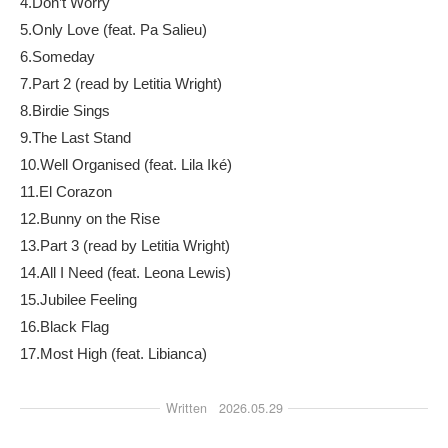
4.Don’t Worry
5.Only Love (feat. Pa Salieu)
6.Someday
7.Part 2 (read by Letitia Wright)
8.Birdie Sings
9.The Last Stand
10.Well Organised (feat. Lila Iké)
11.El Corazon
12.Bunny on the Rise
13.Part 3 (read by Letitia Wright)
14.All I Need (feat. Leona Lewis)
15.Jubilee Feeling
16.Black Flag
17.Most High (feat. Libianca)
Written
2026.05.29