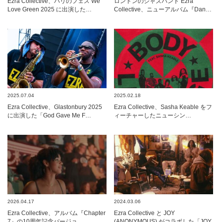
Ezra Collective、パリのフェス We
ロンドンのジャズバンド Ezra
Love Green 2025 に出演した…
Collective、ニューアルバム『Dan…
2025.07.04
2025.02.18
Ezra Collective、Glastonbury 2025
Ezra Collective、Sasha Keable をフ
に出演した「God Gave Me F…
ィーチャーしたニューシン…
2026.04.17
2024.03.06
Ezra Collective、アルバム『Chapter
Ezra Collective と JOY
7』の10周年記念バージョ…
(ANONYMOUS) がコラボした「JOY