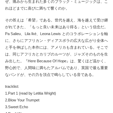
ぜ、痛みから生まれた多くのブラック・ミュージックは、こ
れほどまでに喜びに満ちて響くのか。
その答えは「希望」である。世代を越え、海を越えて受け継
がれてきた、「もっと良い未来はあり得る」という信念だ。
Pa Salieu、Lila Iké、Leona Lewis とのコラボレーションを軸
に、さらにアフリカン・ディアスポラの広大な広がり全体へ
と手を伸ばした本作には、アメリカも含まれている。そこで
は、同じアフリカとカリブのルーツが、ジャズそのものを生
み出した。『Here Because Of Hope』は、驚くほど温かく、
野心的で、人間味に満ちたアルバムであり、英国で最も重要
なバンドが、その力を頂点で鳴らしている音である。
tracklist:
1.Part 1 (read by Letitia Wright)
2.Blow Your Trumpet
3.Sweet Echo