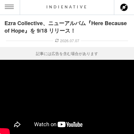
INDIENATIVE
Ezra Collective、ニューアルバム『Here Because
MENU
of Hope』を 9/18 リリース！
ース一覧
2026.07.07
ース情報
記事には広告を含む場合があります
ント情報
のアーティスト
ーカマー
ッション
ウト