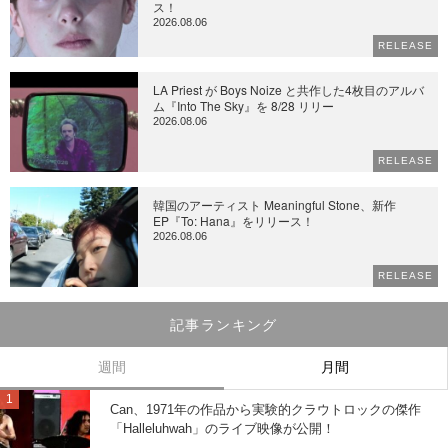
ス！
2026.08.06
RELEASE
LA Priest が Boys Noize と共作した4枚目のアルバ
ム『Into The Sky』を 8/28 リリー
2026.08.06
RELEASE
韓国のアーティスト Meaningful Stone、新作
EP『To: Hana』をリリース！
2026.08.06
RELEASE
記事ランキング
週間
月間
Can、1971年の作品から実験的クラウトロックの傑作
「Halleluhwah」のライブ映像が公開！