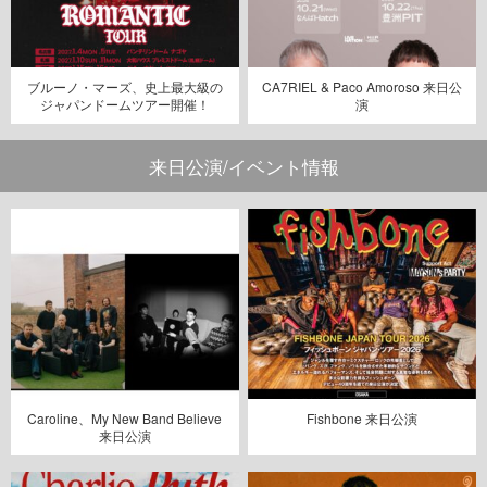
ブルーノ・マーズ、史上最大級の
CA7RIEL & Paco Amoroso 来日公
ジャパンドームツアー開催！
演
来日公演/イベント情報
Caroline、My New Band Believe
Fishbone 来日公演
来日公演