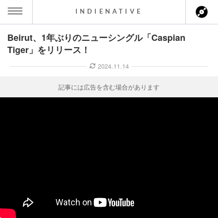
INDIENATIVE
Beirut、1年ぶりのニューシングル「Caspian
MENU
Tiger」をリリース！
ース一覧
2024.11.14
ース情報
記事には広告を含む場合があります
ント情報
のアーティスト
ーカマー
ッション
ウト