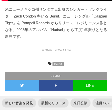
タクト
米ニューメキシコ州サンタフェ出身のシンガー・ソングライ
ター Zach Condon 率いる Beirut、ニューシングル「Caspian
OW SOCIAL
Tiger」を Pompeii Records からリリース！レジリエンス作と
なる、2023年のアルバム『Hadsel』から丁度1年振りとなる
Twitter
新曲です。
Facebook
Written
2024.11.14
instagram
Beirut
Tumblr
- SHARE -
Soundcloud
LINE
Back to indienative
新しい音楽を発見
最新のリリース
来日公演
注目バン