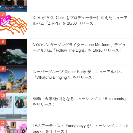
DIIV が A.G. Cook をプロデューサーに迎えたニューア
ルバム『ZIRP!』を 10/30 リリース！
NYのシンガーソングライター June McDoom、デビュ
ーアルバム『Follow The Light』を 10/16 リリース！
スーパーグループ Dinner Party が、ニューアルバム
『Whatchu Bringing?』をリリース！
8485、今年3枚目となるニューシングル「Buzzbands」
をリリース！
LAのアーティスト Faerybabyy がニューシングル「is it
true?」をリリース！