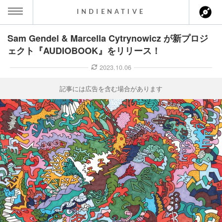
INDIENATIVE
Sam Gendel & Marcella Cytrynowicz が新プロジ
MENU
ェクト『AUDIOBOOK』をリリース！
ース一覧
2023.10.06
ース情報
記事には広告を含む場合があります
ント情報
のアーティスト
ーカマー
ッション
ウト