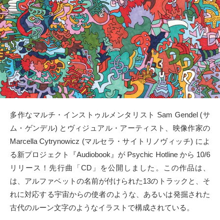
タクト
OW SOCIAL
Twitter
Facebook
instagram
多作なマルチ・インストゥルメンタリスト Sam Gendel (サ
ム・ゲンデル) とヴィジュアル・アーティスト、映像作家の
Tumblr
Marcella Cytrynowicz (マルセラ・サイトリノヴィッチ) によ
る新プロジェクト『Audiobook』が Psychic Hotline から 10/6
Soundcloud
リリース！先行曲「CD」を公開しました。この作品は、
は、アルファベットの名前が付けられた13のトラックと、そ
Back to indienative
れに対応する宇宙からの使者のような、あるいは発掘された
古代のルーン文字のようなイラストで構成されている。