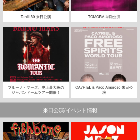
Tahiti 80 来日公演
TOMORA 単独公演
ブルーノ・マーズ、史上最大級の
CA7RIEL & Paco Amoroso 来日公
ジャパンドームツアー開催！
演
来日公演/イベント情報