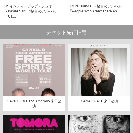
USインディーポップ・デュオ
Future Islands、7枚目のアルバム
Summer Salt、4枚目のアルバム
『People Who Aren't There An…
『Ca…
チケット先行抽選
CA7RIEL & Paco Amoroso 来日公
DIANA KRALL 来日公演
演