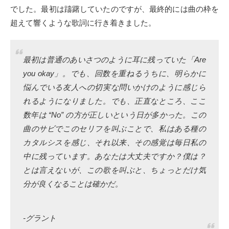
でした。最初は躊躇していたのですが、最終的には曲の枠を
超えて響くような歌詞に行き着きました。
最初は普通のあいさつのように耳に残っていた「Are
you okay」。でも、回数を重ねるうちに、明らかに
悩んでいる友人への切実な問いかけのように感じら
れるようになりました。でも、正直なところ、ここ
数年は “No” の方が正しいという日が多かった。この
曲のサビでこのセリフを叫ぶことで、私はある種の
カタルシスを感じ、それ以来、その感覚は毎日私の
中に残っています。あなたは大丈夫ですか？僕は？
とは言えないが、この歌を叫ぶと、ちょっとだけ気
分が良くなることは確かだ。
-グラント