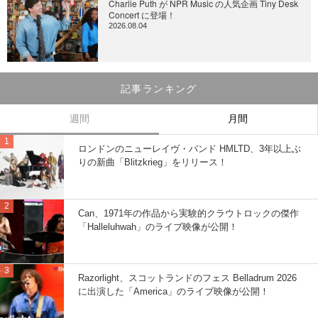
Charlie Puth が NPR Music の人気企画 Tiny Desk
Concert に登場！
2026.08.04
記事ランキング
週間
月間
ロンドンのニューレイヴ・バンド HMLTD、3年以上ぶ
りの新曲「Blitzkrieg」をリリース！
Can、1971年の作品から実験的クラウトロックの傑作
「Halleluhwah」のライブ映像が公開！
Razorlight、スコットランドのフェス Belladrum 2026
に出演した「America」のライブ映像が公開！