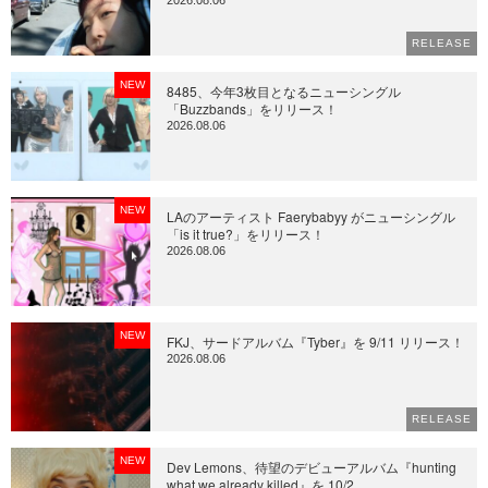
RELEASE
NEW
8485、今年3枚目となるニューシングル
「Buzzbands」をリリース！
2026.08.06
NEW
LAのアーティスト Faerybabyy がニューシングル
「is it true?」をリリース！
2026.08.06
NEW
FKJ、サードアルバム『Tyber』を 9/11 リリース！
2026.08.06
RELEASE
NEW
Dev Lemons、待望のデビューアルバム『hunting
what we already killed』を 10/2