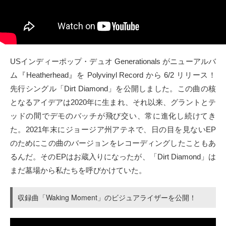
タクト
OW SOCIAL
USインディーポップ・デュオ Generationals がニューアルバ
Twitter
ム『Heatherhead』を Polyvinyl Record から 6/2 リリース！
先行シングル「Dirt Diamond」を公開しました。この曲の核
Facebook
となるアイデアは2020年に生まれ、それ以来、グラントとテ
instagram
ッドの間でデモのバッチが飛び交い、常に進化し続けてき
た。2021年末にジョージア州アテネで、日の目を見ないEP
Tumblr
のためにこの曲のバージョンをレコーディングしたこともあ
るんだ。そのEPはお蔵入りになったが、「Dirt Diamond」は
Soundcloud
まだ墓場から私たちを呼びかけていた。
Back to indienative
収録曲「Waking Moment」のビジュアライザーを公開！