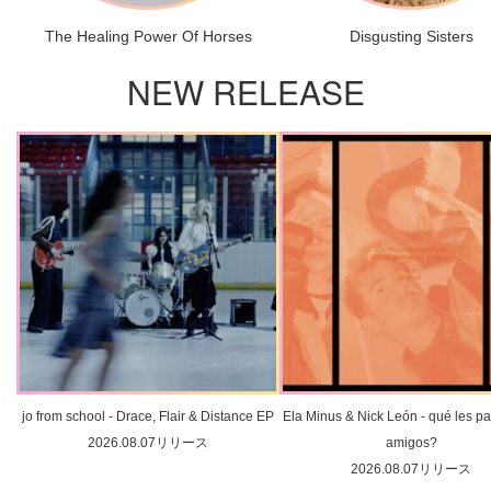
The Healing Power Of Horses
Disgusting Sisters
NEW RELEASE
jo from school - Drace, Flair & Distance EP
Ela Minus & Nick León - qué les pa
2026.08.07リリース
amigos?
2026.08.07リリース