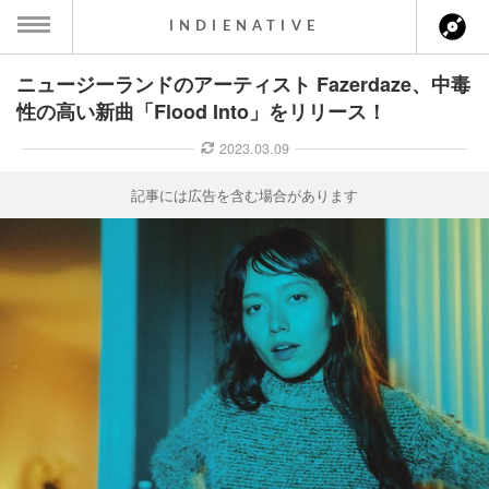
INDIENATIVE
ニュージーランドのアーティスト Fazerdaze、中毒
MENU
性の高い新曲「Flood Into」をリリース！
ース一覧
2023.03.09
ース情報
記事には広告を含む場合があります
ント情報
のアーティスト
ーカマー
ッション
ウト