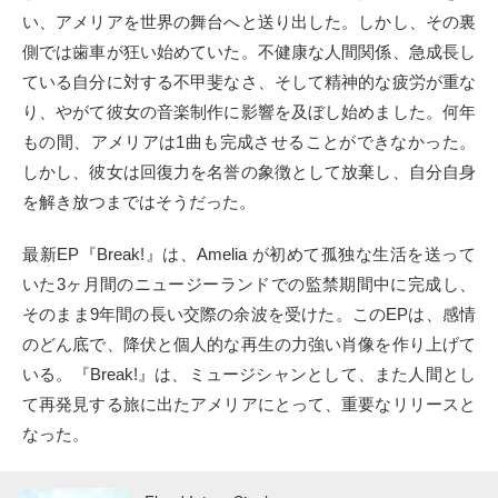
い、アメリアを世界の舞台へと送り出した。しかし、その裏
側では歯車が狂い始めていた。不健康な人間関係、急成長し
ている自分に対する不甲斐なさ、そして精神的な疲労が重な
り、やがて彼女の音楽制作に影響を及ぼし始めました。何年
もの間、アメリアは1曲も完成させることができなかった。
しかし、彼女は回復力を名誉の象徴として放棄し、自分自身
を解き放つまではそうだった。
最新EP『Break!』は、Amelia が初めて孤独な生活を送って
いた3ヶ月間のニュージーランドでの監禁期間中に完成し、
そのまま9年間の長い交際の余波を受けた。このEPは、感情
のどん底で、降伏と個人的な再生の力強い肖像を作り上げて
いる。『Break!』は、ミュージシャンとして、また人間とし
て再発見する旅に出たアメリアにとって、重要なリリースと
なった。