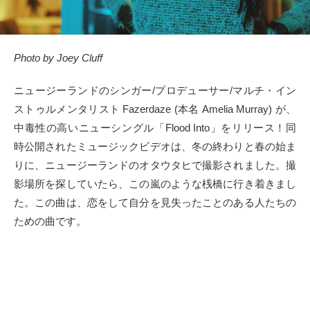
タクト
OW SOCIAL
Photo by Joey Cluff
Twitter
ニュージーランドのシンガー/プロデューサー/マルチ・イン
ストゥルメンタリスト Fazerdaze (本名 Amelia Murray) が、
Facebook
中毒性の高いニューシングル「Flood Into」をリリース！同
時公開されたミュージックビデオは、冬の終わりと春の始ま
instagram
りに、ニュージーランドのオタウタヒで撮影されました。撮
影場所を探していたら、この嵐のような桟橋に行き着きまし
Tumblr
た。この曲は、恋をして自分を見失ったことのある人たちの
ための曲です。
Soundcloud
Back to indienative