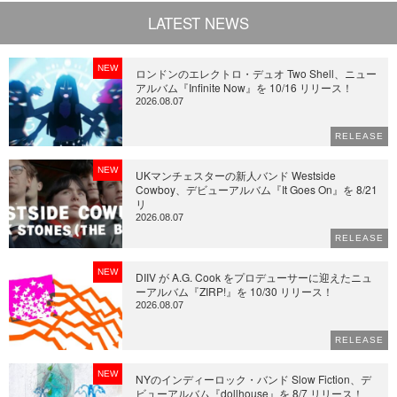
LATEST NEWS
NEW
ロンドンのエレクトロ・デュオ Two Shell、ニュー
アルバム『Infinite Now』を 10/16 リリース！
2026.08.07
RELEASE
NEW
UKマンチェスターの新人バンド Westside
Cowboy、デビューアルバム『It Goes On』を 8/21
リ
2026.08.07
RELEASE
NEW
DIIV が A.G. Cook をプロデューサーに迎えたニュ
ーアルバム『ZIRP!』を 10/30 リリース！
2026.08.07
RELEASE
NEW
NYのインディーロック・バンド Slow Fiction、デ
ビューアルバム『dollhouse』を 8/7 リリース！