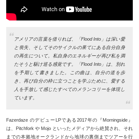
アメリアの言葉を借りれば、「Flood Into」は深い愛
と喪失、そしてそのサイクルの果てにある自分自身
の再生について。私自身のエネルギーが再び私を満
たそうと駆け巡る感覚です。「Flood Into」は、別れ
を予期して書きました。この曲は、自分の道を歩
き、再び自分の枠に立つことを学ぶために、愛する
人を手放して感じたすべてのメランコリーを体現し
ています。
Fazerdaze のデビューLPである2017年の『Morningside』
は、Pitchfork や Mojo といったメディアから絶賛され、それ
までの本拠地オークランドから地球の裏側までツアーを行