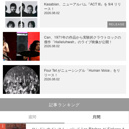
Kasabian、ニューアルバム『ACT III』を 9/4 リリ
ース！
2026.08.02
RELEASE
Can、1971年の作品から実験的クラウトロックの
傑作「Halleluhwah」のライブ映像が公開！
2026.08.02
Four Tet がニューシングル「Human Voice」をリ
リース！
2026.08.02
記事ランキング
週間
月間