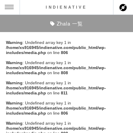
INDIENATIVE
Zhala 一覧
MENU
ch
ース一覧
Warning
: Undefined array key 1 in
/home/xs916945/indienative.com/public_html/wp-
ース情報
includes/media.php
on line
806
Warning
: Undefined array key 1 in
ント情報
/home/xs916945/indienative.com/public_html/wp-
includes/media.php
on line
808
のアーティスト
Warning
: Undefined array key 1 in
/home/xs916945/indienative.com/public_html/wp-
includes/media.php
on line
811
ーカマー
Warning
: Undefined array key 1 in
/home/xs916945/indienative.com/public_html/wp-
ッション
includes/media.php
on line
806
Warning
: Undefined array key 1 in
ウト
/home/xs916945/indienative.com/public_html/wp-