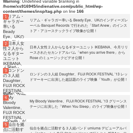
Warning
: Undefined variable $ranking in
/home/xs916945/indienative.com/public_html/wp-
content/themes/insp/tag.php
on line
166
リアム・ギャラガー率いる Beady Eye、UKのインディーズレ
ーベル Banquet Records で行われた「Start Anew」のインス
トア・アコーステックライブ映像が公開！
日本人女性２人からなるギターユニット IKEBANA、今月リリ
ースされたセカンドアルバム「when you arrive there」から
Rose のミュージックビデオ公開！
ロンドンの３人組 Daughter、FUJI ROCK FESTIVAL ’13 レッ
ドマーキーに出演した超話題のライブ映像「Youth」が公開！
My Bloody Valentine、FUJI ROCK FESTIVAL ’13 グリーンス
テージに出演した「When You Sleep」のライブ映像が公開！
仙台を拠点に活動する３人組バンド umiuma デビューアルバ