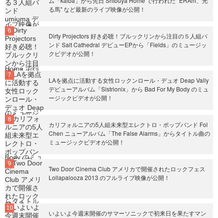
ム「kaiba」から先日 Shibuya Home で行われた "ERAm、光
る馬" など最新のライブ映像が公開！
Dirty Projectors 好き必聴！ブルックリンから注目の５人組バ
ンド Salt Cathedral デビューEPから「Fields」のミュージッ
クビデオが公開！
LAを拠点に活動する女性ロックンロール・デュオ Deap Vally
デビューアルバム「Sistrionix」から Bad For My Body のミュ
ージックビデオが公開！
カリフォルニアの5人組未来型エレクトロ・ポップバンド Fol
Chen ニューアルバム「The False Alarms」からタイトル曲の
ミュージックビデオが公開！
Two Door Cinema Club アメリカで開催されたロックフェス
Lollapalooza 2013 のフルライブ映像が公開！
いよいよ今週末開催のサマーソニックで初来日を果たすマン