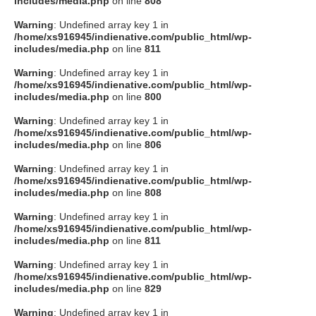
includes/media.php
on line
808
タクト
Warning
: Undefined array key 1 in
/home/xs916945/indienative.com/public_html/wp-
includes/media.php
on line
811
OW SOCIAL
Warning
: Undefined array key 1 in
/home/xs916945/indienative.com/public_html/wp-
includes/media.php
on line
800
Twitter
Warning
: Undefined array key 1 in
/home/xs916945/indienative.com/public_html/wp-
Facebook
includes/media.php
on line
806
Warning
: Undefined array key 1 in
instagram
/home/xs916945/indienative.com/public_html/wp-
includes/media.php
on line
808
Tumblr
Warning
: Undefined array key 1 in
/home/xs916945/indienative.com/public_html/wp-
includes/media.php
on line
811
Soundcloud
Warning
: Undefined array key 1 in
/home/xs916945/indienative.com/public_html/wp-
Back to indienative
includes/media.php
on line
829
Warning
: Undefined array key 1 in