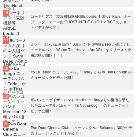
コーネリアス『攻殻機動隊ARISE border:1 Ghost Pain』オー
プニング・テーマ曲 GHOST IN THE SHELL ARISE のショー
トビデオが公開！
UKバーミンガム注目の４人組バンド Swim Deep が遂にデビ
ューアルバム「Where The Heaven Are We」をリリース！全
曲試聴が開始！！！
Yo La Tengo ニューアルバム「Fade」から Is That Enough の
ミュージックビデオ公開！
米のシューゲイザーバンド Medicine 18年ぶりの復活を果た
したニューアルバムから「It's Not Enough」のミュージック
ビデオ公開！
Two Door Cinema Club ニューシングル「Saisons」30秒の予
告ミュージックビデオが公開！