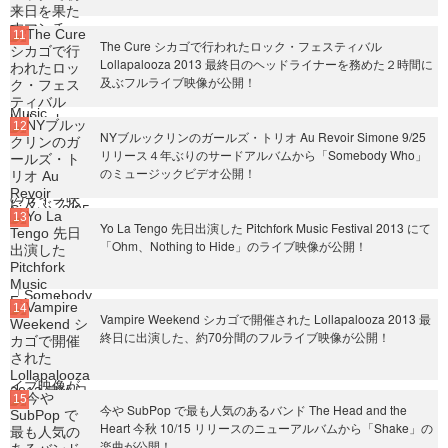
The Cure シカゴで行われたロック・フェスティバル
Lollapalooza 2013 最終日のヘッドライナーを務めた２時間に
及ぶフルライブ映像が公開！
NYブルックリンのガールズ・トリオ Au Revoir Simone 9/25
リリース４年ぶりのサードアルバムから「Somebody Who」
のミュージックビデオ公開！
Yo La Tengo 先日出演した Pitchfork Music Festival 2013 にて
「Ohm、Nothing to Hide」のライブ映像が公開！
Vampire Weekend シカゴで開催された Lollapalooza 2013 最
終日に出演した、約70分間のフルライブ映像が公開！
今や SubPop で最も人気のあるバンド The Head and the
Heart 今秋 10/15 リリースのニューアルバムから「Shake」の
楽曲が公開！