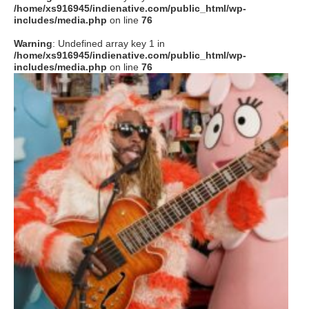
/home/xs916945/indienative.com/public_html/wp-
includes/media.php
on line
76
Warning
: Undefined array key 1 in
/home/xs916945/indienative.com/public_html/wp-
includes/media.php
on line
76