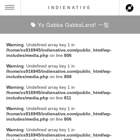
INDIENATIVE
Yo Gabba GabbaLand! 一覧
MENU
ch
ース一覧
Warning
: Undefined array key 1 in
/home/xs916945/indienative.com/public_html/wp-
ース情報
includes/media.php
on line
806
Warning
: Undefined array key 1 in
ント情報
/home/xs916945/indienative.com/public_html/wp-
includes/media.php
on line
808
のアーティスト
Warning
: Undefined array key 1 in
/home/xs916945/indienative.com/public_html/wp-
includes/media.php
on line
811
ーカマー
Warning
: Undefined array key 1 in
/home/xs916945/indienative.com/public_html/wp-
ッション
includes/media.php
on line
806
Warning
: Undefined array key 1 in
ウト
/home/xs916945/indienative.com/public_html/wp-