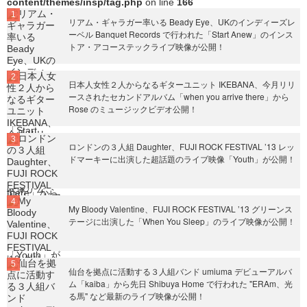
content/themes/insp/tag.php
on line
166
リアム・ギャラガー率いる Beady Eye、UKのインディーズレ
ーベル Banquet Records で行われた「Start Anew」のインス
トア・アコーステックライブ映像が公開！
日本人女性２人からなるギターユニット IKEBANA、今月リリ
ースされたセカンドアルバム「when you arrive there」から
Rose のミュージックビデオ公開！
ロンドンの３人組 Daughter、FUJI ROCK FESTIVAL ’13 レッ
ドマーキーに出演した超話題のライブ映像「Youth」が公開！
My Bloody Valentine、FUJI ROCK FESTIVAL ’13 グリーンス
テージに出演した「When You Sleep」のライブ映像が公開！
仙台を拠点に活動する３人組バンド umiuma デビューアルバ
ム「kaiba」から先日 Shibuya Home で行われた "ERAm、光
る馬" など最新のライブ映像が公開！