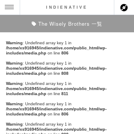
INDIENATIVE
The Wisely Brothers 一覧
MENU
ch
ース一覧
Warning
: Undefined array key 1 in
/home/xs916945/indienative.com/public_html/wp-
ース情報
includes/media.php
on line
806
Warning
: Undefined array key 1 in
ント情報
/home/xs916945/indienative.com/public_html/wp-
includes/media.php
on line
808
のアーティスト
Warning
: Undefined array key 1 in
/home/xs916945/indienative.com/public_html/wp-
includes/media.php
on line
811
ーカマー
Warning
: Undefined array key 1 in
/home/xs916945/indienative.com/public_html/wp-
ッション
includes/media.php
on line
806
Warning
: Undefined array key 1 in
ウト
/home/xs916945/indienative.com/public_html/wp-