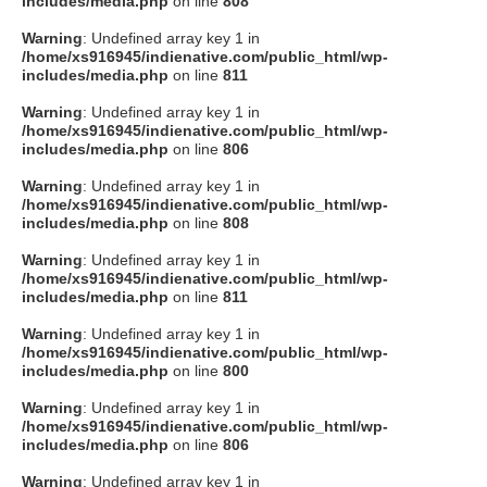
includes/media.php
on line
808
タクト
Warning
: Undefined array key 1 in
/home/xs916945/indienative.com/public_html/wp-
includes/media.php
on line
811
OW SOCIAL
Warning
: Undefined array key 1 in
/home/xs916945/indienative.com/public_html/wp-
includes/media.php
on line
806
Twitter
Warning
: Undefined array key 1 in
/home/xs916945/indienative.com/public_html/wp-
Facebook
includes/media.php
on line
808
Warning
: Undefined array key 1 in
instagram
/home/xs916945/indienative.com/public_html/wp-
includes/media.php
on line
811
Tumblr
Warning
: Undefined array key 1 in
/home/xs916945/indienative.com/public_html/wp-
includes/media.php
on line
800
Soundcloud
Warning
: Undefined array key 1 in
/home/xs916945/indienative.com/public_html/wp-
Back to indienative
includes/media.php
on line
806
Warning
: Undefined array key 1 in