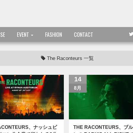
ASE
EVENT
FASHION
CONTACT
The Raconteurs 一覧
14
8月
RACONTEURS、ナッシュビ
THE RACONTEURS、ブ