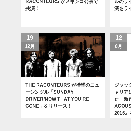
RACONTEURS がメキシコ公演で
ルのラ
共演！
演をラ
19
12
12月
8月
THE RACONTEURS が待望のニュ
ジャッ
ーシングル「SUNDAY
ャリア
DRIVER/NOW THAT YOU'RE
た、新作
GONE」をリリース！
ACOUS
2016』