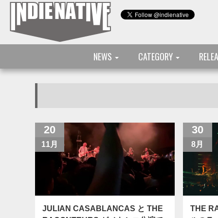
NEWS
CATEGORY
RELE
20
30
11月
8月
JULIAN CASABLANCAS と THE
THE 