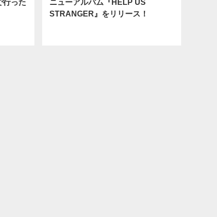
T で行った
ニューアルバム『HELP US
STRANGER』をリリース！