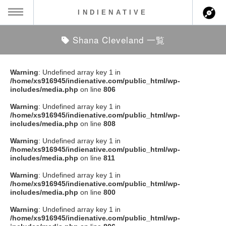
INDIENATIVE
Shana Cleveland 一覧
MENU
ch
ース一覧
Warning
: Undefined array key 1 in
/home/xs916945/indienative.com/public_html/wp-
ース情報
includes/media.php
on line
806
Warning
: Undefined array key 1 in
ント情報
/home/xs916945/indienative.com/public_html/wp-
includes/media.php
on line
808
のアーティスト
Warning
: Undefined array key 1 in
/home/xs916945/indienative.com/public_html/wp-
includes/media.php
on line
811
ーカマー
Warning
: Undefined array key 1 in
/home/xs916945/indienative.com/public_html/wp-
ッション
includes/media.php
on line
800
Warning
: Undefined array key 1 in
ウト
/home/xs916945/indienative.com/public_html/wp-