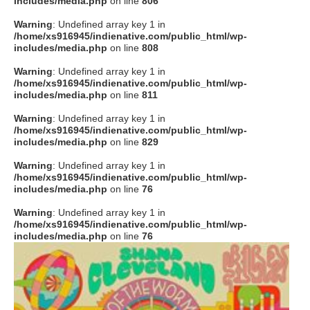
includes/media.php
on line
806
タクト
Warning
: Undefined array key 1 in
/home/xs916945/indienative.com/public_html/wp-
includes/media.php
on line
808
OW SOCIAL
Warning
: Undefined array key 1 in
/home/xs916945/indienative.com/public_html/wp-
includes/media.php
on line
811
Twitter
Warning
: Undefined array key 1 in
/home/xs916945/indienative.com/public_html/wp-
Facebook
includes/media.php
on line
829
Warning
: Undefined array key 1 in
instagram
/home/xs916945/indienative.com/public_html/wp-
includes/media.php
on line
76
Tumblr
Warning
: Undefined array key 1 in
/home/xs916945/indienative.com/public_html/wp-
includes/media.php
on line
76
Soundcloud
Back to indienative