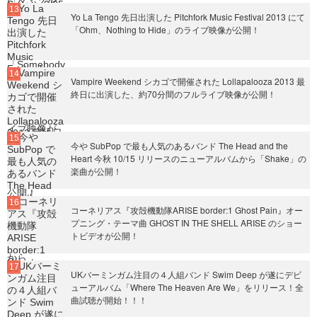
Yo La Tengo 先日出演した Pitchfork Music Festival 2013 にて
「Ohm、Nothing to Hide」のライブ映像が公開！
Vampire Weekend シカゴで開催された Lollapalooza 2013 最
終日に出演した、約70分間のフルライブ映像が公開！
今や SubPop で最も人気のあるバンド The Head and the
Heart 今秋 10/15 リリースのニューアルバムから「Shake」の
楽曲が公開！
コーネリアス『攻殻機動隊ARISE border:1 Ghost Pain』オー
プニング・テーマ曲 GHOST IN THE SHELL ARISE のショー
トビデオが公開！
UKバーミンガム注目の４人組バンド Swim Deep が遂にデビ
ューアルバム「Where The Heaven Are We」をリリース！全
曲試聴が開始！！！