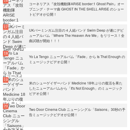
コーネリアス『攻殻機動隊ARISE border:1 Ghost Pain』オー
プニング・テーマ曲 GHOST IN THE SHELL ARISE のショー
トビデオが公開！
UKバーミンガム注目の４人組バンド Swim Deep が遂にデビ
ューアルバム「Where The Heaven Are We」をリリース！全
曲試聴が開始！！！
Yo La Tengo ニューアルバム「Fade」から Is That Enough の
ミュージックビデオ公開！
米のシューゲイザーバンド Medicine 18年ぶりの復活を果た
したニューアルバムから「It's Not Enough」のミュージック
ビデオ公開！
Two Door Cinema Club ニューシングル「Saisons」30秒の予
告ミュージックビデオが公開！