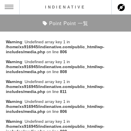
INDIENATIVE
Point Point 一覧
MENU
ch
ース一覧
Warning
: Undefined array key 1 in
/home/xs916945/indienative.com/public_html/wp-
ース情報
includes/media.php
on line
806
Warning
: Undefined array key 1 in
ント情報
/home/xs916945/indienative.com/public_html/wp-
includes/media.php
on line
808
のアーティスト
Warning
: Undefined array key 1 in
/home/xs916945/indienative.com/public_html/wp-
includes/media.php
on line
811
ーカマー
Warning
: Undefined array key 1 in
/home/xs916945/indienative.com/public_html/wp-
ッション
includes/media.php
on line
806
Warning
: Undefined array key 1 in
ウト
/home/xs916945/indienative.com/public_html/wp-