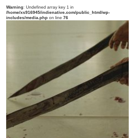
Warning
: Undefined array key 1 in
/home/xs916945/indienative.com/public_html/wp-
includes/media.php
on line
76