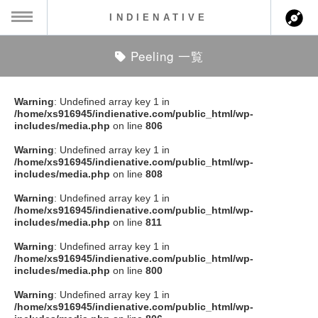
INDIENATIVE
Peeling 一覧
MENU
ch
ース一覧
Warning
: Undefined array key 1 in
/home/xs916945/indienative.com/public_html/wp-
ース情報
includes/media.php
on line
806
Warning
: Undefined array key 1 in
ント情報
/home/xs916945/indienative.com/public_html/wp-
includes/media.php
on line
808
のアーティスト
Warning
: Undefined array key 1 in
/home/xs916945/indienative.com/public_html/wp-
includes/media.php
on line
811
ーカマー
Warning
: Undefined array key 1 in
/home/xs916945/indienative.com/public_html/wp-
ッション
includes/media.php
on line
800
Warning
: Undefined array key 1 in
ウト
/home/xs916945/indienative.com/public_html/wp-