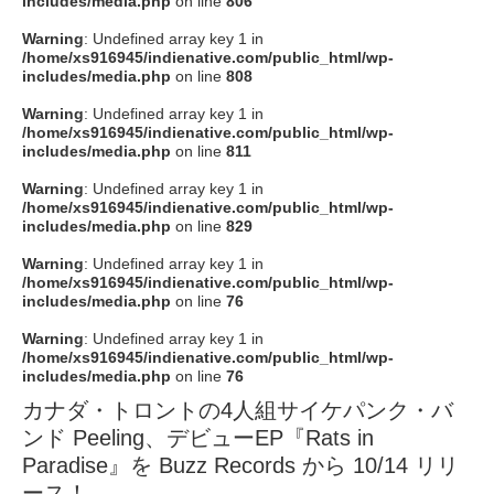
includes/media.php
on line
806
タクト
Warning
: Undefined array key 1 in
/home/xs916945/indienative.com/public_html/wp-
includes/media.php
on line
808
OW SOCIAL
Warning
: Undefined array key 1 in
/home/xs916945/indienative.com/public_html/wp-
includes/media.php
on line
811
Twitter
Warning
: Undefined array key 1 in
/home/xs916945/indienative.com/public_html/wp-
Facebook
includes/media.php
on line
829
Warning
: Undefined array key 1 in
instagram
/home/xs916945/indienative.com/public_html/wp-
includes/media.php
on line
76
Tumblr
Warning
: Undefined array key 1 in
/home/xs916945/indienative.com/public_html/wp-
includes/media.php
on line
76
Soundcloud
カナダ・トロントの4人組サイケパンク・バ
ンド Peeling、デビューEP『Rats in
Back to indienative
Paradise』を Buzz Records から 10/14 リリ
ース！