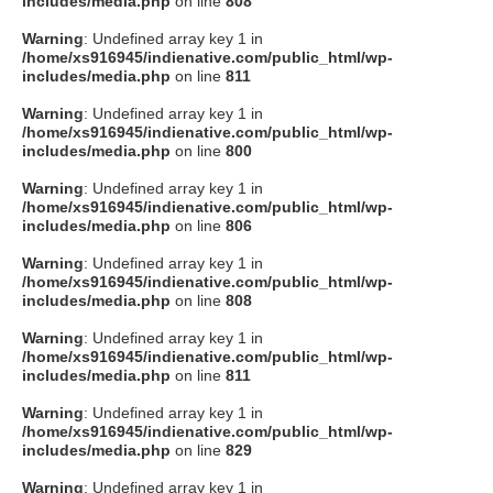
includes/media.php
on line
808
タクト
Warning
: Undefined array key 1 in
/home/xs916945/indienative.com/public_html/wp-
includes/media.php
on line
811
OW SOCIAL
Warning
: Undefined array key 1 in
/home/xs916945/indienative.com/public_html/wp-
includes/media.php
on line
800
Twitter
Warning
: Undefined array key 1 in
/home/xs916945/indienative.com/public_html/wp-
Facebook
includes/media.php
on line
806
Warning
: Undefined array key 1 in
instagram
/home/xs916945/indienative.com/public_html/wp-
includes/media.php
on line
808
Tumblr
Warning
: Undefined array key 1 in
/home/xs916945/indienative.com/public_html/wp-
includes/media.php
on line
811
Soundcloud
Warning
: Undefined array key 1 in
/home/xs916945/indienative.com/public_html/wp-
Back to indienative
includes/media.php
on line
829
Warning
: Undefined array key 1 in