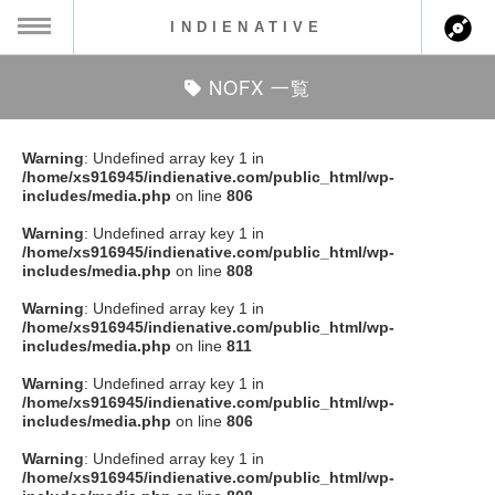
INDIENATIVE
NOFX 一覧
MENU
ch
ース一覧
Warning
: Undefined array key 1 in
/home/xs916945/indienative.com/public_html/wp-
ース情報
includes/media.php
on line
806
Warning
: Undefined array key 1 in
ント情報
/home/xs916945/indienative.com/public_html/wp-
includes/media.php
on line
808
のアーティスト
Warning
: Undefined array key 1 in
/home/xs916945/indienative.com/public_html/wp-
includes/media.php
on line
811
ーカマー
Warning
: Undefined array key 1 in
/home/xs916945/indienative.com/public_html/wp-
ッション
includes/media.php
on line
806
Warning
: Undefined array key 1 in
ウト
/home/xs916945/indienative.com/public_html/wp-