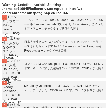
Warning
: Undefined variable $ranking in
/home/xs916945/indienative.com/public_html/wp-
content/themes/insp/tag.php
on line
166
リアム・ギャラガー率いる Beady Eye、UKのインディーズレ
ーベル Banquet Records で行われた「Start Anew」のインス
トア・アコーステックライブ映像が公開！
日本人女性２人からなるギターユニット IKEBANA、今月リリ
ースされたセカンドアルバム「when you arrive there」から
Rose のミュージックビデオ公開！
ロンドンの３人組 Daughter、FUJI ROCK FESTIVAL ’13 レッ
ドマーキーに出演した超話題のライブ映像「Youth」が公開！
My Bloody Valentine、FUJI ROCK FESTIVAL ’13 グリーンス
テージに出演した「When You Sleep」のライブ映像が公開！
仙台を拠点に活動する３人組バンド umiuma デビューアルバ