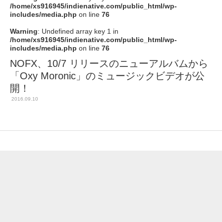
/home/xs916945/indienative.com/public_html/wp-
includes/media.php
on line
76
Warning
: Undefined array key 1 in
/home/xs916945/indienative.com/public_html/wp-
includes/media.php
on line
76
NOFX、10/7 リリースのニューアルバムから
「Oxy Moronic」のミュージックビデオが公
開！
2016.09.10