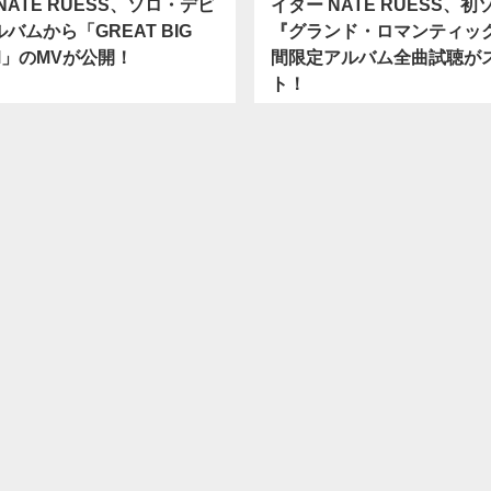
NATE RUESS、ソロ・デビ
イター NATE RUESS、
バムから「GREAT BIG
『グランド・ロマンティッ
M」のMVが公開！
間限定アルバム全曲試聴が
ト！