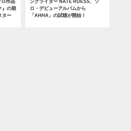
初ソロ作品
ングライター NATE RUESS、ソ
ク』の期
ロ・デビューアルバムから
スター
「AHHA」の試聴が開始！