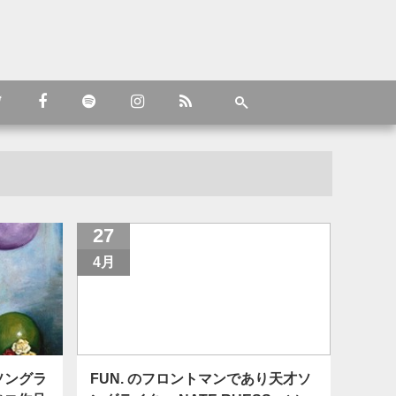
27
4月
ソングラ
FUN. のフロントマンであり天才ソ