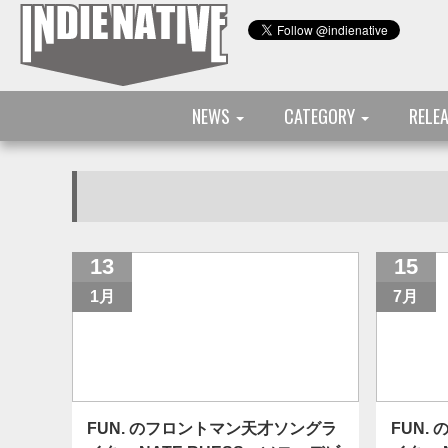
NEWS
CATEGORY
RELE
13
15
1月
7月
FUN. のフロントマン天才ソングラ
FUN.