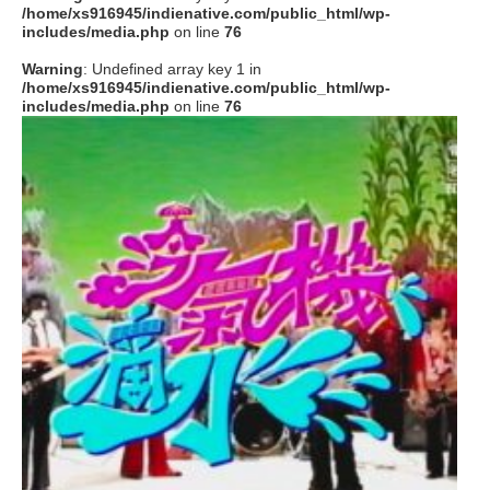
/home/xs916945/indienative.com/public_html/wp-
includes/media.php
on line
76
Warning
: Undefined array key 1 in
/home/xs916945/indienative.com/public_html/wp-
includes/media.php
on line
76