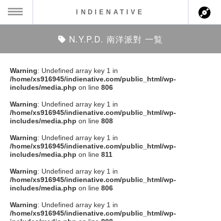
INDIENATIVE
N.Y.P.D. 南洋派對 一覧
MENU
ch
ース一覧
Warning
: Undefined array key 1 in
/home/xs916945/indienative.com/public_html/wp-
ース情報
includes/media.php
on line
806
Warning
: Undefined array key 1 in
ント情報
/home/xs916945/indienative.com/public_html/wp-
includes/media.php
on line
808
のアーティスト
Warning
: Undefined array key 1 in
/home/xs916945/indienative.com/public_html/wp-
includes/media.php
on line
811
ーカマー
Warning
: Undefined array key 1 in
/home/xs916945/indienative.com/public_html/wp-
ッション
includes/media.php
on line
806
Warning
: Undefined array key 1 in
ウト
/home/xs916945/indienative.com/public_html/wp-