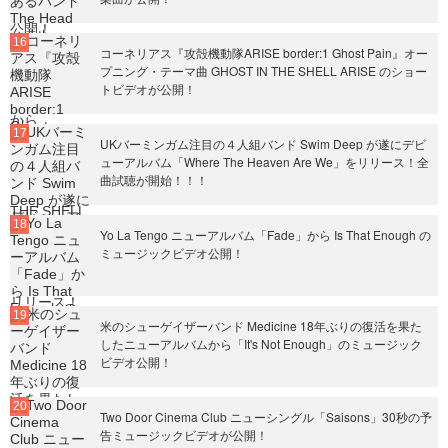
コーネリアス『攻殻機動隊ARISE border:1 Ghost Pain』オー
プニング・テーマ曲 GHOST IN THE SHELL ARISE のショー
トビデオが公開！
UKバーミンガム注目の４人組バンド Swim Deep が遂にデビ
ューアルバム「Where The Heaven Are We」をリリース！全
曲試聴が開始！！！
Yo La Tengo ニューアルバム「Fade」から Is That Enough の
ミュージックビデオ公開！
米のシューゲイザーバンド Medicine 18年ぶりの復活を果た
したニューアルバムから「It's Not Enough」のミュージック
ビデオ公開！
Two Door Cinema Club ニューシングル「Saisons」30秒の予
告ミュージックビデオが公開！