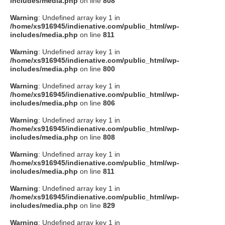
includes/media.php
on line
808
タクト
Warning
: Undefined array key 1 in
/home/xs916945/indienative.com/public_html/wp-
includes/media.php
on line
811
OW SOCIAL
Warning
: Undefined array key 1 in
/home/xs916945/indienative.com/public_html/wp-
includes/media.php
on line
800
Twitter
Warning
: Undefined array key 1 in
/home/xs916945/indienative.com/public_html/wp-
Facebook
includes/media.php
on line
806
Warning
: Undefined array key 1 in
instagram
/home/xs916945/indienative.com/public_html/wp-
includes/media.php
on line
808
Tumblr
Warning
: Undefined array key 1 in
/home/xs916945/indienative.com/public_html/wp-
includes/media.php
on line
811
Soundcloud
Warning
: Undefined array key 1 in
/home/xs916945/indienative.com/public_html/wp-
Back to indienative
includes/media.php
on line
829
Warning
: Undefined array key 1 in