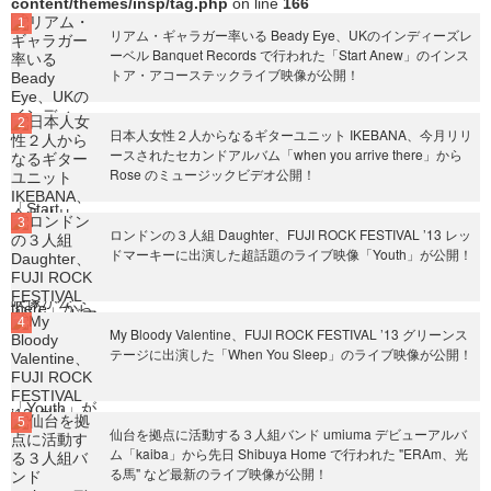
content/themes/insp/tag.php
on line
166
リアム・ギャラガー率いる Beady Eye、UKのインディーズレ
ーベル Banquet Records で行われた「Start Anew」のインス
トア・アコーステックライブ映像が公開！
日本人女性２人からなるギターユニット IKEBANA、今月リリ
ースされたセカンドアルバム「when you arrive there」から
Rose のミュージックビデオ公開！
ロンドンの３人組 Daughter、FUJI ROCK FESTIVAL ’13 レッ
ドマーキーに出演した超話題のライブ映像「Youth」が公開！
My Bloody Valentine、FUJI ROCK FESTIVAL ’13 グリーンス
テージに出演した「When You Sleep」のライブ映像が公開！
仙台を拠点に活動する３人組バンド umiuma デビューアルバ
ム「kaiba」から先日 Shibuya Home で行われた "ERAm、光
る馬" など最新のライブ映像が公開！