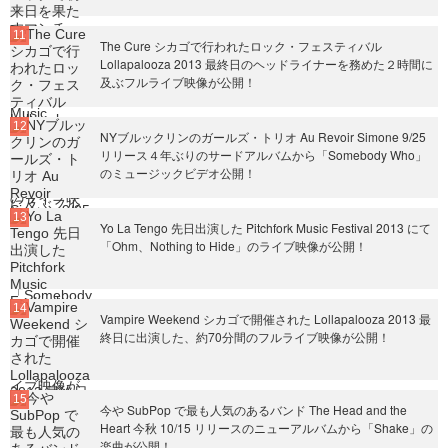
The Cure シカゴで行われたロック・フェスティバル
Lollapalooza 2013 最終日のヘッドライナーを務めた２時間に
及ぶフルライブ映像が公開！
NYブルックリンのガールズ・トリオ Au Revoir Simone 9/25
リリース４年ぶりのサードアルバムから「Somebody Who」
のミュージックビデオ公開！
Yo La Tengo 先日出演した Pitchfork Music Festival 2013 にて
「Ohm、Nothing to Hide」のライブ映像が公開！
Vampire Weekend シカゴで開催された Lollapalooza 2013 最
終日に出演した、約70分間のフルライブ映像が公開！
今や SubPop で最も人気のあるバンド The Head and the
Heart 今秋 10/15 リリースのニューアルバムから「Shake」の
楽曲が公開！