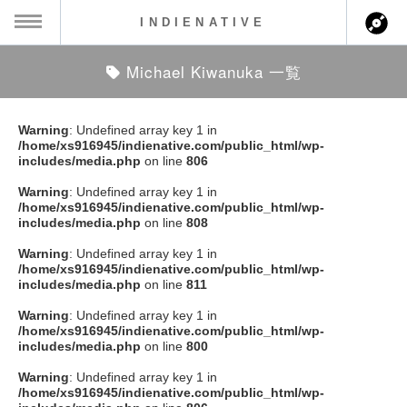
INDIENATIVE
Michael Kiwanuka 一覧
MENU
ch
ース一覧
Warning
: Undefined array key 1 in
/home/xs916945/indienative.com/public_html/wp-
ース情報
includes/media.php
on line
806
Warning
: Undefined array key 1 in
ント情報
/home/xs916945/indienative.com/public_html/wp-
includes/media.php
on line
808
のアーティスト
Warning
: Undefined array key 1 in
/home/xs916945/indienative.com/public_html/wp-
includes/media.php
on line
811
ーカマー
Warning
: Undefined array key 1 in
/home/xs916945/indienative.com/public_html/wp-
ッション
includes/media.php
on line
800
Warning
: Undefined array key 1 in
ウト
/home/xs916945/indienative.com/public_html/wp-