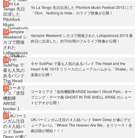
Yo La Tengo 先日出演した Pitchfork Music Festival 2013 にて
「Ohm、Nothing to Hide」のライブ映像が公開！
Vampire Weekend シカゴで開催された Lollapalooza 2013 最
終日に出演した、約70分間のフルライブ映像が公開！
今や SubPop で最も人気のあるバンド The Head and the
Heart 今秋 10/15 リリースのニューアルバムから「Shake」の
楽曲が公開！
コーネリアス『攻殻機動隊ARISE border:1 Ghost Pain』オー
プニング・テーマ曲 GHOST IN THE SHELL ARISE のショー
トビデオが公開！
UKバーミンガム注目の４人組バンド Swim Deep が遂にデビ
ューアルバム「Where The Heaven Are We」をリリース！全
曲試聴が開始！！！