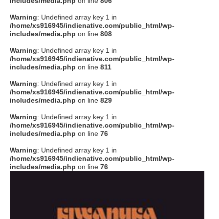
includes/media.php
on line
806
タクト
Warning
: Undefined array key 1 in
/home/xs916945/indienative.com/public_html/wp-
includes/media.php
on line
808
OW SOCIAL
Warning
: Undefined array key 1 in
/home/xs916945/indienative.com/public_html/wp-
includes/media.php
on line
811
Twitter
Warning
: Undefined array key 1 in
/home/xs916945/indienative.com/public_html/wp-
Facebook
includes/media.php
on line
829
Warning
: Undefined array key 1 in
instagram
/home/xs916945/indienative.com/public_html/wp-
includes/media.php
on line
76
Tumblr
Warning
: Undefined array key 1 in
/home/xs916945/indienative.com/public_html/wp-
includes/media.php
on line
76
Soundcloud
Back to indienative