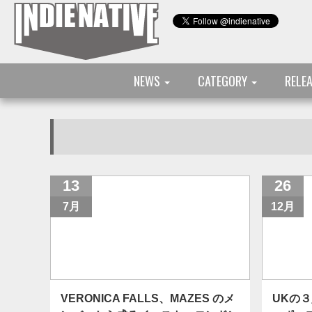
NEWS
CATEGORY
RELE
13
26
7月
12月
VERONICA FALLS、MAZES のメ
UKの