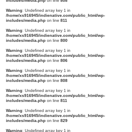
includes/media.php
on line
808
タクト
Warning
: Undefined array key 1 in
/home/xs916945/indienative.com/public_html/wp-
includes/media.php
on line
811
OW SOCIAL
Warning
: Undefined array key 1 in
/home/xs916945/indienative.com/public_html/wp-
includes/media.php
on line
800
Twitter
Warning
: Undefined array key 1 in
/home/xs916945/indienative.com/public_html/wp-
Facebook
includes/media.php
on line
806
Warning
: Undefined array key 1 in
instagram
/home/xs916945/indienative.com/public_html/wp-
includes/media.php
on line
808
Tumblr
Warning
: Undefined array key 1 in
/home/xs916945/indienative.com/public_html/wp-
includes/media.php
on line
811
Soundcloud
Warning
: Undefined array key 1 in
/home/xs916945/indienative.com/public_html/wp-
Back to indienative
includes/media.php
on line
829
Warning
: Undefined array key 1 in