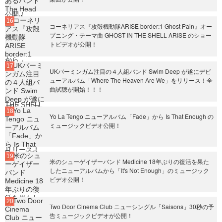
コーネリアス『攻殻機動隊ARISE border:1 Ghost Pain』オー
プニング・テーマ曲 GHOST IN THE SHELL ARISE のショー
トビデオが公開！
UKバーミンガム注目の４人組バンド Swim Deep が遂にデビ
ューアルバム「Where The Heaven Are We」をリリース！全
曲試聴が開始！！！
Yo La Tengo ニューアルバム「Fade」から Is That Enough の
ミュージックビデオ公開！
米のシューゲイザーバンド Medicine 18年ぶりの復活を果た
したニューアルバムから「It's Not Enough」のミュージック
ビデオ公開！
Two Door Cinema Club ニューシングル「Saisons」30秒の予
告ミュージックビデオが公開！