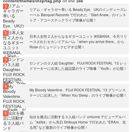
content/themes/insp/tag.php
on line
166
リアム・ギャラガー率いる Beady Eye、UKのインディーズレ
ーベル Banquet Records で行われた「Start Anew」のインス
トア・アコーステックライブ映像が公開！
日本人女性２人からなるギターユニット IKEBANA、今月リリ
ースされたセカンドアルバム「when you arrive there」から
Rose のミュージックビデオ公開！
ロンドンの３人組 Daughter、FUJI ROCK FESTIVAL ’13 レッ
ドマーキーに出演した超話題のライブ映像「Youth」が公開！
My Bloody Valentine、FUJI ROCK FESTIVAL ’13 グリーンス
テージに出演した「When You Sleep」のライブ映像が公開！
仙台を拠点に活動する３人組バンド umiuma デビューアルバ
ム「kaiba」から先日 Shibuya Home で行われた "ERAm、光
る馬" など最新のライブ映像が公開！