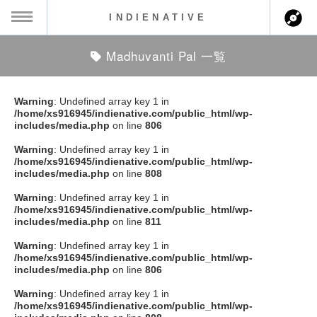
INDIENATIVE
Madhuvanti Pal 一覧
MENU
ch
ース一覧
Warning
: Undefined array key 1 in
/home/xs916945/indienative.com/public_html/wp-
ース情報
includes/media.php
on line
806
Warning
: Undefined array key 1 in
ント情報
/home/xs916945/indienative.com/public_html/wp-
includes/media.php
on line
808
のアーティスト
Warning
: Undefined array key 1 in
/home/xs916945/indienative.com/public_html/wp-
includes/media.php
on line
811
ーカマー
Warning
: Undefined array key 1 in
/home/xs916945/indienative.com/public_html/wp-
ッション
includes/media.php
on line
806
Warning
: Undefined array key 1 in
ウト
/home/xs916945/indienative.com/public_html/wp-