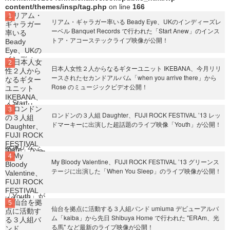
content/themes/insp/tag.php
on line
166
リアム・ギャラガー率いる Beady Eye、UKのインディーズレ
ーベル Banquet Records で行われた「Start Anew」のインス
トア・アコーステックライブ映像が公開！
日本人女性２人からなるギターユニット IKEBANA、今月リリ
ースされたセカンドアルバム「when you arrive there」から
Rose のミュージックビデオ公開！
ロンドンの３人組 Daughter、FUJI ROCK FESTIVAL ’13 レッ
ドマーキーに出演した超話題のライブ映像「Youth」が公開！
My Bloody Valentine、FUJI ROCK FESTIVAL ’13 グリーンス
テージに出演した「When You Sleep」のライブ映像が公開！
仙台を拠点に活動する３人組バンド umiuma デビューアルバ
ム「kaiba」から先日 Shibuya Home で行われた "ERAm、光
る馬" など最新のライブ映像が公開！