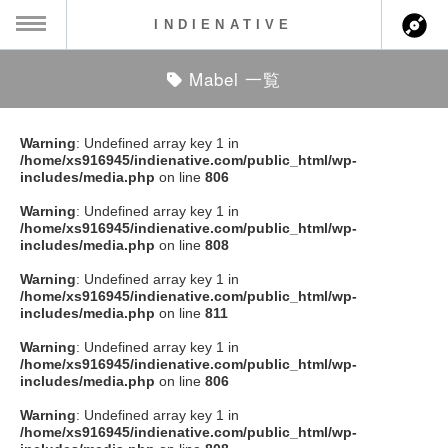
INDIENATIVE
Mabel 一覧
MENU
ch
ース一覧
Warning
: Undefined array key 1 in
/home/xs916945/indienative.com/public_html/wp-
ース情報
includes/media.php
on line
806
Warning
: Undefined array key 1 in
ント情報
/home/xs916945/indienative.com/public_html/wp-
includes/media.php
on line
808
のアーティスト
Warning
: Undefined array key 1 in
/home/xs916945/indienative.com/public_html/wp-
includes/media.php
on line
811
ーカマー
Warning
: Undefined array key 1 in
/home/xs916945/indienative.com/public_html/wp-
ッション
includes/media.php
on line
806
Warning
: Undefined array key 1 in
ウト
/home/xs916945/indienative.com/public_html/wp-