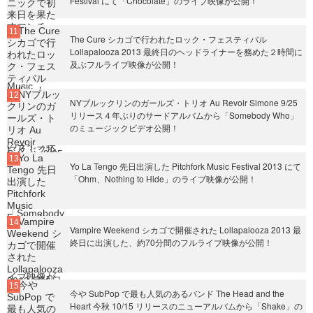
Festival にて「Chocolate」のライブ映像が公開！
The Cure シカゴで行われたロック・フェスティバル
Lollapalooza 2013 最終日のヘッドライナーを務めた２時間に
及ぶフルライブ映像が公開！
NYブルックリンのガールズ・トリオ Au Revoir Simone 9/25
リリース４年ぶりのサードアルバムから「Somebody Who」
のミュージックビデオ公開！
Yo La Tengo 先日出演した Pitchfork Music Festival 2013 にて
「Ohm、Nothing to Hide」のライブ映像が公開！
Vampire Weekend シカゴで開催された Lollapalooza 2013 最
終日に出演した、約70分間のフルライブ映像が公開！
今や SubPop で最も人気のあるバンド The Head and the
Heart 今秋 10/15 リリースのニューアルバムから「Shake」の