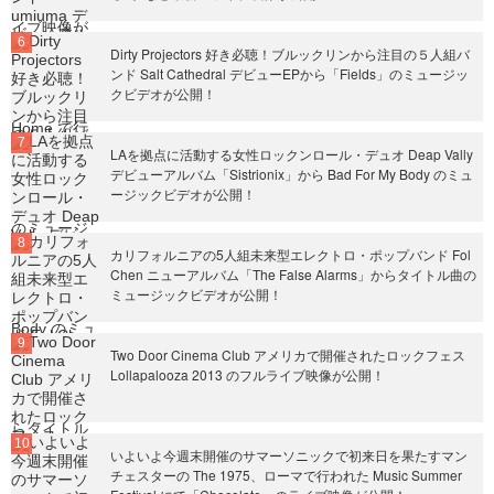
Dirty Projectors 好き必聴！ブルックリンから注目の５人組バ
ンド Salt Cathedral デビューEPから「Fields」のミュージッ
クビデオが公開！
LAを拠点に活動する女性ロックンロール・デュオ Deap Vally
デビューアルバム「Sistrionix」から Bad For My Body のミュ
ージックビデオが公開！
カリフォルニアの5人組未来型エレクトロ・ポップバンド Fol
Chen ニューアルバム「The False Alarms」からタイトル曲の
ミュージックビデオが公開！
Two Door Cinema Club アメリカで開催されたロックフェス
Lollapalooza 2013 のフルライブ映像が公開！
いよいよ今週末開催のサマーソニックで初来日を果たすマン
チェスターの The 1975、ローマで行われた Music Summer