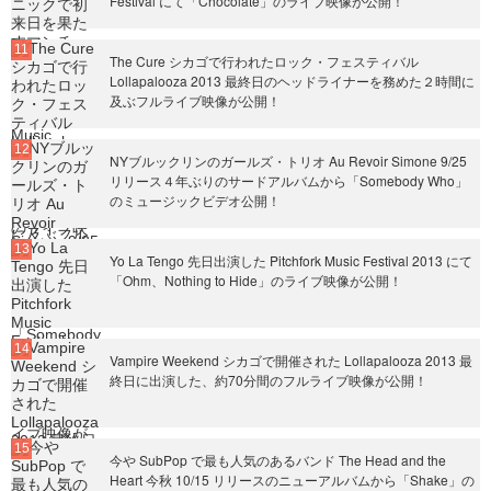
Festival にて「Chocolate」のライブ映像が公開！
The Cure シカゴで行われたロック・フェスティバル
Lollapalooza 2013 最終日のヘッドライナーを務めた２時間に
及ぶフルライブ映像が公開！
NYブルックリンのガールズ・トリオ Au Revoir Simone 9/25
リリース４年ぶりのサードアルバムから「Somebody Who」
のミュージックビデオ公開！
Yo La Tengo 先日出演した Pitchfork Music Festival 2013 にて
「Ohm、Nothing to Hide」のライブ映像が公開！
Vampire Weekend シカゴで開催された Lollapalooza 2013 最
終日に出演した、約70分間のフルライブ映像が公開！
今や SubPop で最も人気のあるバンド The Head and the
Heart 今秋 10/15 リリースのニューアルバムから「Shake」の