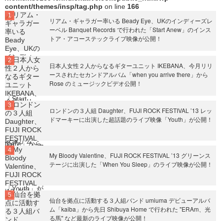
content/themes/insp/tag.php
on line
166
リアム・ギャラガー率いる Beady Eye、UKのインディーズレ
ーベル Banquet Records で行われた「Start Anew」のインス
トア・アコーステックライブ映像が公開！
日本人女性２人からなるギターユニット IKEBANA、今月リリ
ースされたセカンドアルバム「when you arrive there」から
Rose のミュージックビデオ公開！
ロンドンの３人組 Daughter、FUJI ROCK FESTIVAL ’13 レッ
ドマーキーに出演した超話題のライブ映像「Youth」が公開！
My Bloody Valentine、FUJI ROCK FESTIVAL ’13 グリーンス
テージに出演した「When You Sleep」のライブ映像が公開！
仙台を拠点に活動する３人組バンド umiuma デビューアルバ
ム「kaiba」から先日 Shibuya Home で行われた "ERAm、光
る馬" など最新のライブ映像が公開！