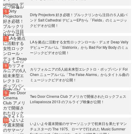
Dirty Projectors 好き必聴！ブルックリンから注目の５人組バ
ンド Salt Cathedral デビューEPから「Fields」のミュージッ
クビデオが公開！
LAを拠点に活動する女性ロックンロール・デュオ Deap Vally
デビューアルバム「Sistrionix」から Bad For My Body のミュ
ージックビデオが公開！
カリフォルニアの5人組未来型エレクトロ・ポップバンド Fol
Chen ニューアルバム「The False Alarms」からタイトル曲の
ミュージックビデオが公開！
Two Door Cinema Club アメリカで開催されたロックフェス
Lollapalooza 2013 のフルライブ映像が公開！
いよいよ今週末開催のサマーソニックで初来日を果たすマン
チェスターの The 1975、ローマで行われた Music Summer