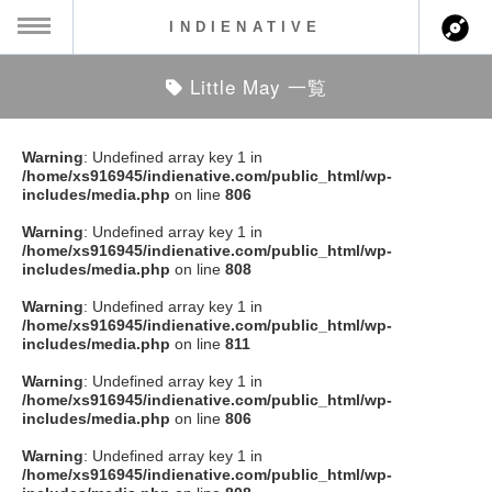
INDIENATIVE
Little May 一覧
MENU
ch
ース一覧
Warning
: Undefined array key 1 in
/home/xs916945/indienative.com/public_html/wp-
ース情報
includes/media.php
on line
806
Warning
: Undefined array key 1 in
ント情報
/home/xs916945/indienative.com/public_html/wp-
includes/media.php
on line
808
のアーティスト
Warning
: Undefined array key 1 in
/home/xs916945/indienative.com/public_html/wp-
includes/media.php
on line
811
ーカマー
Warning
: Undefined array key 1 in
/home/xs916945/indienative.com/public_html/wp-
ッション
includes/media.php
on line
806
Warning
: Undefined array key 1 in
ウト
/home/xs916945/indienative.com/public_html/wp-