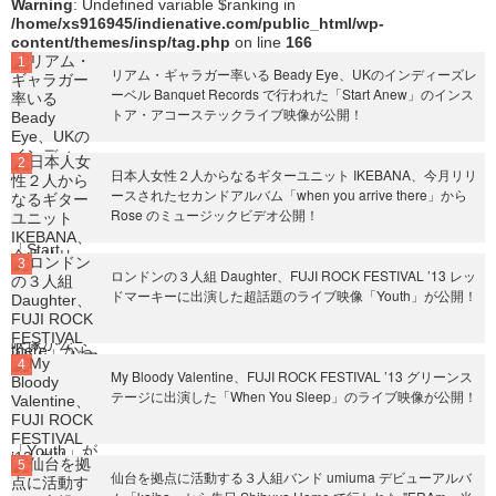
Warning
: Undefined variable $ranking in
/home/xs916945/indienative.com/public_html/wp-
content/themes/insp/tag.php
on line
166
リアム・ギャラガー率いる Beady Eye、UKのインディーズレ
ーベル Banquet Records で行われた「Start Anew」のインス
トア・アコーステックライブ映像が公開！
日本人女性２人からなるギターユニット IKEBANA、今月リリ
ースされたセカンドアルバム「when you arrive there」から
Rose のミュージックビデオ公開！
ロンドンの３人組 Daughter、FUJI ROCK FESTIVAL ’13 レッ
ドマーキーに出演した超話題のライブ映像「Youth」が公開！
My Bloody Valentine、FUJI ROCK FESTIVAL ’13 グリーンス
テージに出演した「When You Sleep」のライブ映像が公開！
仙台を拠点に活動する３人組バンド umiuma デビューアルバ