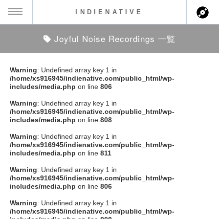
INDIENATIVE
Joyful Noise Recordings 一覧
MENU
ch
ース一覧
Warning
: Undefined array key 1 in
/home/xs916945/indienative.com/public_html/wp-
ース情報
includes/media.php
on line
806
Warning
: Undefined array key 1 in
ント情報
/home/xs916945/indienative.com/public_html/wp-
includes/media.php
on line
808
のアーティスト
Warning
: Undefined array key 1 in
/home/xs916945/indienative.com/public_html/wp-
includes/media.php
on line
811
ーカマー
Warning
: Undefined array key 1 in
/home/xs916945/indienative.com/public_html/wp-
ッション
includes/media.php
on line
806
Warning
: Undefined array key 1 in
ウト
/home/xs916945/indienative.com/public_html/wp-