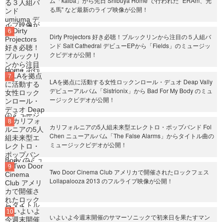
ム「kaiba」から先日 Shibuya Home で行われた "ERAm、光
る馬" など最新のライブ映像が公開！
Dirty Projectors 好き必聴！ブルックリンから注目の５人組バ
ンド Salt Cathedral デビューEPから「Fields」のミュージッ
クビデオが公開！
LAを拠点に活動する女性ロックンロール・デュオ Deap Vally
デビューアルバム「Sistrionix」から Bad For My Body のミュ
ージックビデオが公開！
カリフォルニアの5人組未来型エレクトロ・ポップバンド Fol
Chen ニューアルバム「The False Alarms」からタイトル曲の
ミュージックビデオが公開！
Two Door Cinema Club アメリカで開催されたロックフェス
Lollapalooza 2013 のフルライブ映像が公開！
いよいよ今週末開催のサマーソニックで初来日を果たすマン