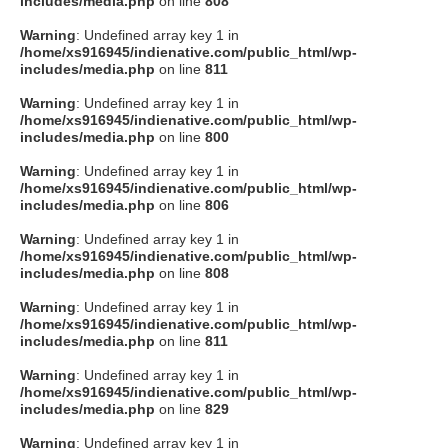
includes/media.php
on line
808
タクト
Warning
: Undefined array key 1 in
/home/xs916945/indienative.com/public_html/wp-
includes/media.php
on line
811
OW SOCIAL
Warning
: Undefined array key 1 in
/home/xs916945/indienative.com/public_html/wp-
includes/media.php
on line
800
Twitter
Warning
: Undefined array key 1 in
/home/xs916945/indienative.com/public_html/wp-
Facebook
includes/media.php
on line
806
Warning
: Undefined array key 1 in
instagram
/home/xs916945/indienative.com/public_html/wp-
includes/media.php
on line
808
Tumblr
Warning
: Undefined array key 1 in
/home/xs916945/indienative.com/public_html/wp-
includes/media.php
on line
811
Soundcloud
Warning
: Undefined array key 1 in
/home/xs916945/indienative.com/public_html/wp-
Back to indienative
includes/media.php
on line
829
Warning
: Undefined array key 1 in