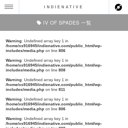
INDIENATIVE
IV OF SPADES 一覧
MENU
ch
ース一覧
Warning
: Undefined array key 1 in
/home/xs916945/indienative.com/public_html/wp-
ース情報
includes/media.php
on line
806
Warning
: Undefined array key 1 in
ント情報
/home/xs916945/indienative.com/public_html/wp-
includes/media.php
on line
808
のアーティスト
Warning
: Undefined array key 1 in
/home/xs916945/indienative.com/public_html/wp-
includes/media.php
on line
811
ーカマー
Warning
: Undefined array key 1 in
/home/xs916945/indienative.com/public_html/wp-
ッション
includes/media.php
on line
806
Warning
: Undefined array key 1 in
ウト
/home/xs916945/indienative.com/public_html/wp-