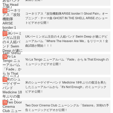
コーネリアス『攻殻機動隊ARISE border:1 Ghost Pain』オー
プニング・テーマ曲 GHOST IN THE SHELL ARISE のショー
トビデオが公開！
UKバーミンガム注目の４人組バンド Swim Deep が遂にデビ
ューアルバム「Where The Heaven Are We」をリリース！全
曲試聴が開始！！！
Yo La Tengo ニューアルバム「Fade」から Is That Enough の
ミュージックビデオ公開！
米のシューゲイザーバンド Medicine 18年ぶりの復活を果た
したニューアルバムから「It's Not Enough」のミュージック
ビデオ公開！
Two Door Cinema Club ニューシングル「Saisons」30秒の予
告ミュージックビデオが公開！