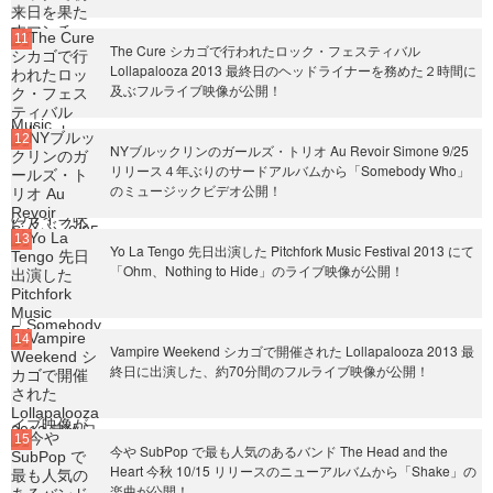
The Cure シカゴで行われたロック・フェスティバル
Lollapalooza 2013 最終日のヘッドライナーを務めた２時間に
及ぶフルライブ映像が公開！
NYブルックリンのガールズ・トリオ Au Revoir Simone 9/25
リリース４年ぶりのサードアルバムから「Somebody Who」
のミュージックビデオ公開！
Yo La Tengo 先日出演した Pitchfork Music Festival 2013 にて
「Ohm、Nothing to Hide」のライブ映像が公開！
Vampire Weekend シカゴで開催された Lollapalooza 2013 最
終日に出演した、約70分間のフルライブ映像が公開！
今や SubPop で最も人気のあるバンド The Head and the
Heart 今秋 10/15 リリースのニューアルバムから「Shake」の
楽曲が公開！