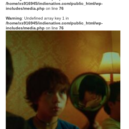
/home/xs916945/indienative.com/public_html/wp-
includes/media.php
on line
76
Warning
: Undefined array key 1 in
/home/xs916945/indienative.com/public_html/wp-
includes/media.php
on line
76