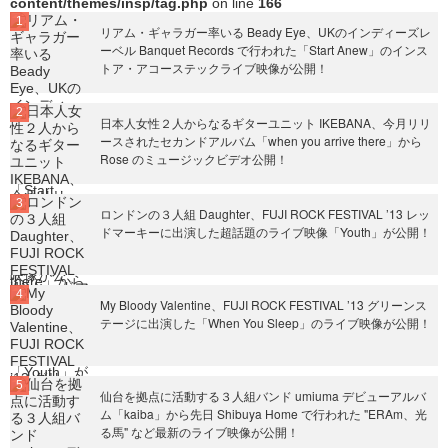
content/themes/insp/tag.php
on line
166
リアム・ギャラガー率いる Beady Eye、UKのインディーズレ
ーベル Banquet Records で行われた「Start Anew」のインス
トア・アコーステックライブ映像が公開！
日本人女性２人からなるギターユニット IKEBANA、今月リリ
ースされたセカンドアルバム「when you arrive there」から
Rose のミュージックビデオ公開！
ロンドンの３人組 Daughter、FUJI ROCK FESTIVAL ’13 レッ
ドマーキーに出演した超話題のライブ映像「Youth」が公開！
My Bloody Valentine、FUJI ROCK FESTIVAL ’13 グリーンス
テージに出演した「When You Sleep」のライブ映像が公開！
仙台を拠点に活動する３人組バンド umiuma デビューアルバ
ム「kaiba」から先日 Shibuya Home で行われた "ERAm、光
る馬" など最新のライブ映像が公開！