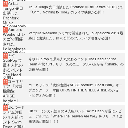
Yo La Tengo 先日出演した Pitchfork Music Festival 2013 にて
「Ohm、Nothing to Hide」のライブ映像が公開！
Vampire Weekend シカゴで開催された Lollapalooza 2013 最
終日に出演した、約70分間のフルライブ映像が公開！
今や SubPop で最も人気のあるバンド The Head and the
Heart 今秋 10/15 リリースのニューアルバムから「Shake」の
楽曲が公開！
コーネリアス『攻殻機動隊ARISE border:1 Ghost Pain』オー
プニング・テーマ曲 GHOST IN THE SHELL ARISE のショー
トビデオが公開！
UKバーミンガム注目の４人組バンド Swim Deep が遂にデビ
ューアルバム「Where The Heaven Are We」をリリース！全
曲試聴が開始！！！