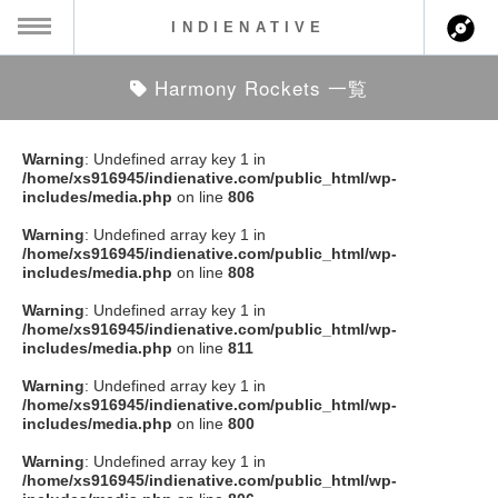
INDIENATIVE
Harmony Rockets 一覧
MENU
ch
ース一覧
Warning
: Undefined array key 1 in
/home/xs916945/indienative.com/public_html/wp-
ース情報
includes/media.php
on line
806
Warning
: Undefined array key 1 in
ント情報
/home/xs916945/indienative.com/public_html/wp-
includes/media.php
on line
808
のアーティスト
Warning
: Undefined array key 1 in
/home/xs916945/indienative.com/public_html/wp-
includes/media.php
on line
811
ーカマー
Warning
: Undefined array key 1 in
/home/xs916945/indienative.com/public_html/wp-
ッション
includes/media.php
on line
800
Warning
: Undefined array key 1 in
ウト
/home/xs916945/indienative.com/public_html/wp-