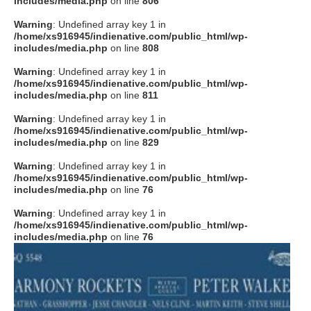
includes/media.php
on line
806
タクト
Warning
: Undefined array key 1 in
/home/xs916945/indienative.com/public_html/wp-
includes/media.php
on line
808
OW SOCIAL
Warning
: Undefined array key 1 in
/home/xs916945/indienative.com/public_html/wp-
includes/media.php
on line
811
Twitter
Warning
: Undefined array key 1 in
/home/xs916945/indienative.com/public_html/wp-
Facebook
includes/media.php
on line
829
Warning
: Undefined array key 1 in
instagram
/home/xs916945/indienative.com/public_html/wp-
includes/media.php
on line
76
Tumblr
Warning
: Undefined array key 1 in
/home/xs916945/indienative.com/public_html/wp-
includes/media.php
on line
76
Soundcloud
Back to indienative