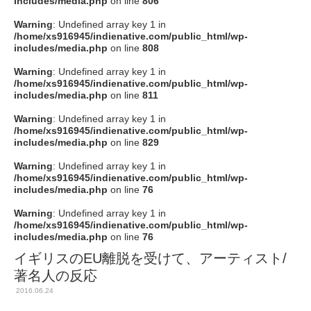
includes/media.php
on line
806
タクト
Warning
: Undefined array key 1 in
/home/xs916945/indienative.com/public_html/wp-
includes/media.php
on line
808
OW SOCIAL
Warning
: Undefined array key 1 in
/home/xs916945/indienative.com/public_html/wp-
includes/media.php
on line
811
Twitter
Warning
: Undefined array key 1 in
/home/xs916945/indienative.com/public_html/wp-
Facebook
includes/media.php
on line
829
Warning
: Undefined array key 1 in
instagram
/home/xs916945/indienative.com/public_html/wp-
includes/media.php
on line
76
Tumblr
Warning
: Undefined array key 1 in
/home/xs916945/indienative.com/public_html/wp-
includes/media.php
on line
76
Soundcloud
イギリスのEU離脱を受けて、アーティスト/
著名人の反応
Back to indienative
2016.06.24