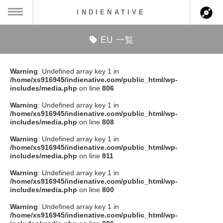
INDIENATIVE
EU 一覧
MENU
ch
ース一覧
Warning
: Undefined array key 1 in
/home/xs916945/indienative.com/public_html/wp-
ース情報
includes/media.php
on line
806
Warning
: Undefined array key 1 in
ント情報
/home/xs916945/indienative.com/public_html/wp-
includes/media.php
on line
808
のアーティスト
Warning
: Undefined array key 1 in
/home/xs916945/indienative.com/public_html/wp-
includes/media.php
on line
811
ーカマー
Warning
: Undefined array key 1 in
/home/xs916945/indienative.com/public_html/wp-
ッション
includes/media.php
on line
800
Warning
: Undefined array key 1 in
ウト
/home/xs916945/indienative.com/public_html/wp-